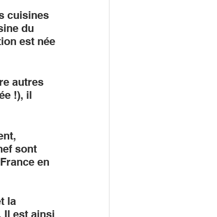
s cuisines 
sine du 
ion est née 
re autres 
 !), il 
nt, 
hef sont 
 France en 
 la 
Il est ainsi 