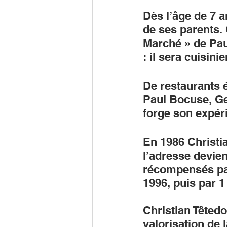
Dès l’âge de 7 a
de ses parents. 
Marché » de Pau
: il sera cuisinie
De restaurants é
Paul Bocuse, Geo
forge son expéri
En 1986 Christia
l’adresse devien
récompensés par 
1996, puis par 1
Christian Têtedo
valorisation de 