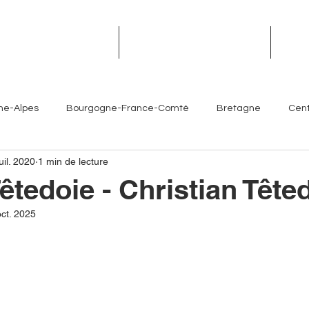
TROPHÉES DES TERROIRS
RENDEZ-VOUS DES TERROIRS
ÉVÉN
ne-Alpes
Bourgogne-France-Comté
Bretagne
Cent
uil. 2020
1 min de lecture
Île-de-France
Normandie
Nouvelle-Aquitaine
êtedoie - Christian Tête
ct. 2025
es- Côte d'Azur
Chefs
Artisans
Sommeliers
V
Brasseurs
Partenaires
Hôtellerie
Torrefacteur