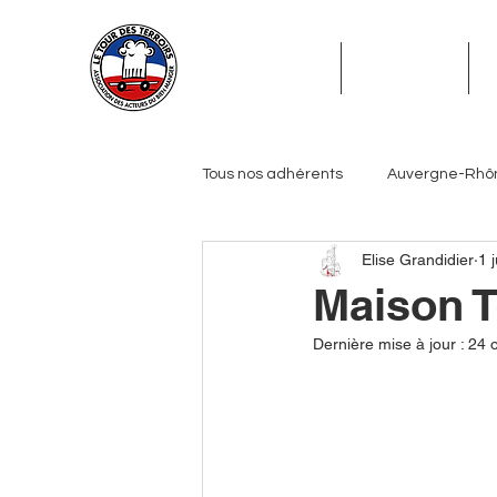
ADHÉSION
ADHÉRENTS
Tous nos adhérents
Auvergne-Rhô
Elise Grandidier
1 j
Grand Est
Hauts-de-France
Maison T
Dernière mise à jour :
24 o
Pays de la Loire
Provence-Alp
Journalistes
Biérologues