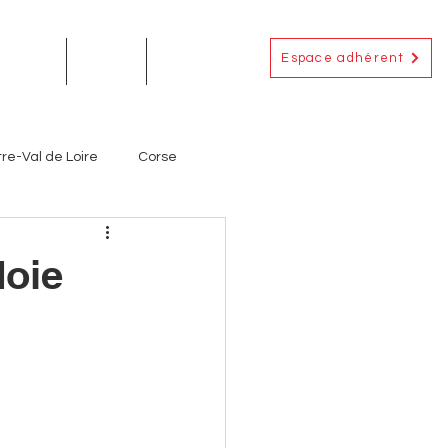
Espace adhérent
EMENTS
ACTUS
CONTACT
re-Val de Loire
Corse
Occitanie
Outre-Mer
doie
ignerons
Producteurs