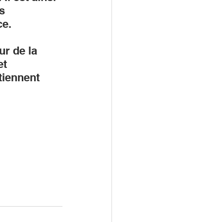
s 
ce.
r de la 
t 
tiennent 