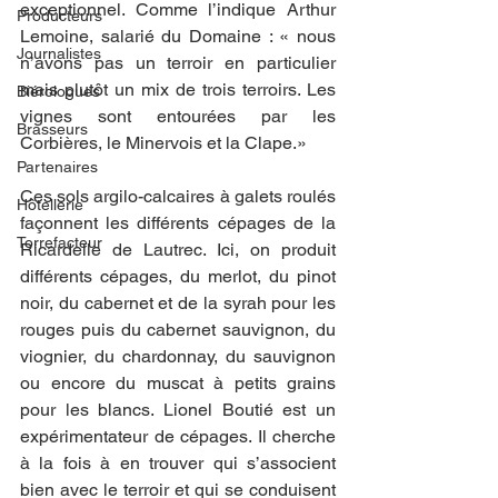
exceptionnel. Comme l’indique Arthur 
Producteurs
Lemoine, salarié du Domaine : « nous 
Journalistes
n’avons pas un terroir en particulier 
mais plutôt un mix de trois terroirs. Les 
Biérologues
vignes sont entourées par les 
Brasseurs
Corbières, le Minervois et la Clape.»
Partenaires
Ces sols argilo-calcaires à galets roulés 
Hôtellerie
façonnent les différents cépages de la 
Torrefacteur
Ricardelle de Lautrec. Ici, on produit 
différents cépages, du merlot, du pinot 
noir, du cabernet et de la syrah pour les 
rouges puis du cabernet sauvignon, du 
viognier, du chardonnay, du sauvignon 
ou encore du muscat à petits grains 
pour les blancs. Lionel Boutié est un 
expérimentateur de cépages. Il cherche 
à la fois à en trouver qui s’associent 
bien avec le terroir et qui se conduisent 