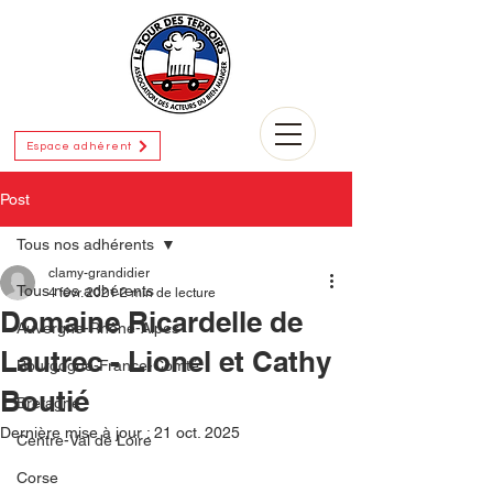
Espace adhérent
Post
Tous nos adhérents
clamy-grandidier
Tous nos adhérents
4 févr. 2021
2 min de lecture
Domaine Ricardelle de
Auvergne-Rhône-Alpes
Lautrec - Lionel et Cathy
Bourgogne-France-Comté
Boutié
Bretagne
Dernière mise à jour :
21 oct. 2025
Centre-Val de Loire
Corse