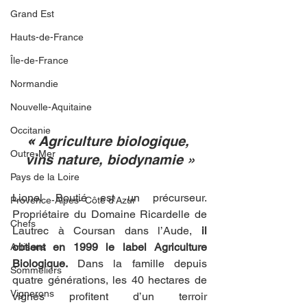
Grand Est
Hauts-de-France
Île-de-France
Normandie
Nouvelle-Aquitaine
Occitanie
«
 Agriculture biologique, 
Outre-Mer
vins nature, biodynamie »
Pays de la Loire
Lionel Boutié est un précurseur. 
Provence-Alpes- Côte d'Azur
Propriétaire du Domaine Ricardelle de 
Chefs
Lautrec à Coursan dans l’Aude,
 il 
obtient en 1999 le label Agriculture 
Artisans
Biologique. 
Dans la famille depuis 
Sommeliers
quatre générations, les 40 hectares de 
Vignerons
vignes profitent d’un terroir 