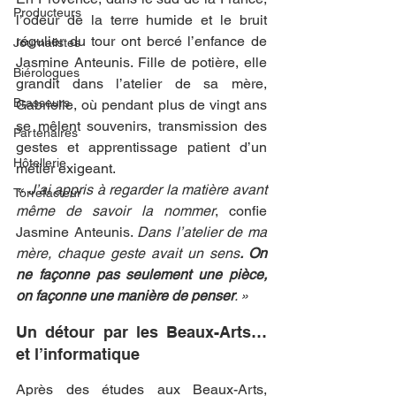
Producteurs
l’odeur de la terre humide et le bruit 
régulier du tour ont bercé l’enfance de 
Journalistes
Jasmine Anteunis. Fille de potière, elle 
Biérologues
grandit dans l’atelier de sa mère, 
Brasseurs
Gabrielle, où pendant plus de vingt ans 
se mêlent souvenirs, transmission des 
Partenaires
gestes et apprentissage patient d’un 
Hôtellerie
métier exigeant.
« J’ai appris à regarder la matière avant 
Torrefacteur
même de savoir la nommer
, confie 
Jasmine Anteunis. 
Dans l’atelier de ma 
mère, chaque geste avait un sens
. On 
ne façonne pas seulement une pièce, 
on façonne une manière de penser
. »
Un détour par les Beaux-Arts… 
et l’informatique
Après des études aux Beaux-Arts, 