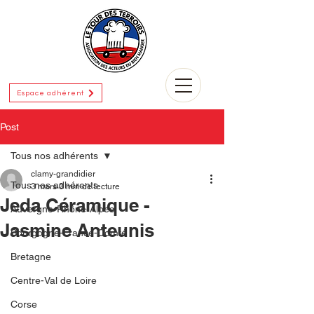
Espace adhérent
Post
Tous nos adhérents
clamy-grandidier
Tous nos adhérents
3 mars
3 min de lecture
Jeda Céramique -
Auvergne-Rhône-Alpes
Jasmine Anteunis
Bourgogne-France-Comté
Bretagne
Centre-Val de Loire
Corse