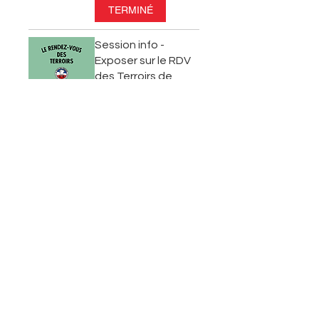
TERMINÉ
Session info -
Exposer sur le RDV
des Terroirs de
Paris
TERMINÉ
PETIT DEJ'
CANAILLE
TERMINÉ
PETIT DEJ'
CANAILLE
TERMINÉ
SOIRÉE TERROIRS