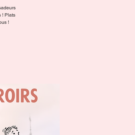
sadeurs
 ! Plats
ous !