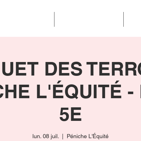
TROPHÉES DES TERROIRS
RENDEZ-VOUS DES TERROIRS
ÉVÉN
UET DES TERRO
HE L'ÉQUITÉ -
5E
lun. 08 juil.
  |  
Péniche L'Équité