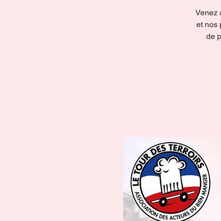
Venez 
et nos 
de p