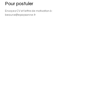
Pour postuler
Envoyez CV et lettre de motivation à :
beaune@epaysanne.fr