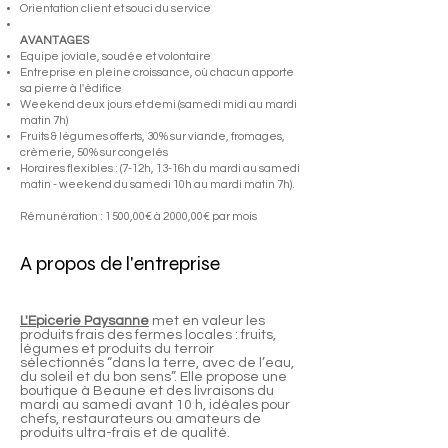
Orientation client et souci du service
AVANTAGES
Equipe joviale, soudée et volontaire
Entreprise en pleine croissance, où chacun apporte
sa pierre à l'édifice
Weekend deux jours et demi (samedi midi au mardi
matin 7h)
Fruits & légumes offerts, 30% sur viande, fromages,
crèmerie, 50% sur congelés
Horaires flexibles : (7-12h, 13-16h du mardi au samedi
matin - weekend du samedi 10h au mardi matin 7h).
Rémunération : 1 500,00€ à 2 000,00€ par mois
A propos de l'entreprise
L'Epicerie Paysanne
met en valeur les
produits frais des fermes locales : fruits,
légumes et produits du terroir
sélectionnés “dans la terre, avec de l’eau,
du soleil et du bon sens”. Elle propose une
boutique à Beaune et des livraisons du
mardi au samedi avant 10 h, idéales pour
chefs, restaurateurs ou amateurs de
produits ultra-frais et de qualité.