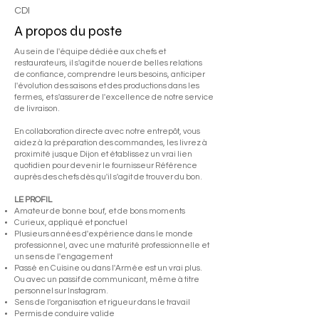
CDI
A propos du poste
Au sein de l'équipe dédiée aux chefs et
restaurateurs, il s'agit de nouer de belles relations
de confiance, comprendre leurs besoins, anticiper
l'évolution des saisons et des productions dans les
fermes, et s'assurer de l'excellence de notre service
de livraison.
En collaboration directe avec notre entrepôt, vous
aidez à la préparation des commandes, les livrez à
proximité jusque Dijon et établissez un vrai lien
quotidien pour devenir le fournisseur Référence
auprès des chefs dès qu'il s'agit de trouver du bon.
LE PROFIL
Amateur de bonne bouf, et de bons moments
Curieux, appliqué et ponctuel
Plusieurs années d'expérience dans le monde
professionnel, avec une maturité professionnelle et
un sens de l'engagement
Passé en Cuisine ou dans l'Armée est un vrai plus.
Ou avec un passif de communicant, même à titre
personnel sur Instagram.
Sens de l'organisation et rigueur dans le travail
Permis de conduire valide