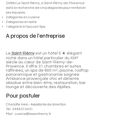
L'Hôtel Le Saint-Rémy, à Saint-Rémy-de-Provence
est à la recherche de cinq stagiaires pour renforcer
ses équipes :
2 stagaires en cuisine
2 stagiaires en salle
1 stagiaire à l'accueil Spa
A propos de l'entreprise
Le
Saint-Rémy
est un hôtel 5 ★ élégant
niché dans un hôtel particulier du XIXᵉ
siècle au cœur de Saint-Rémy-de-
Provence. Il offre 31 chambres et suites
raffinées, un spa de 600 m², piscine, rooftop
panoramique et gastronomie soignée.
Ambiance provençale chic et détente
absolue entre bien-être, restauration, bar
lounge et découverte des Alpilles.
Pour postuler
Charlotte Helo - Assistante de direction
Tél :
04 84 51 04 51
Mail :
cuisine@lesaintremy.fr