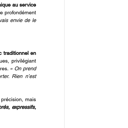
nique au service 
ure profondément 
vais envie de le 
 traditionnel en 
s, privilégiant 
res. 
« On prend 
er. Rien n’est 
précision, mais 
rés, expressifs, 