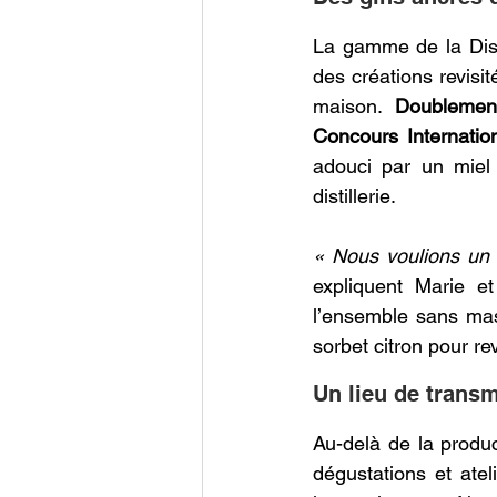
La gamme de la Dist
des créations revisit
maison.
 Doublement
Concours Internatio
adouci par un miel 
distillerie. 
« Nous voulions un g
expliquent Marie et
l’ensemble sans mas
sorbet citron pour rev
Un lieu de transm
Au-delà de la produc
dégustations et atel