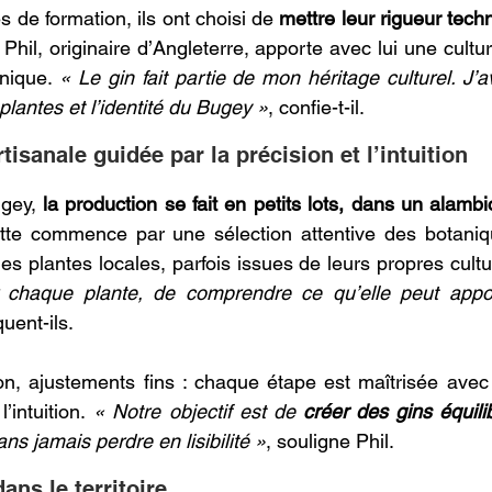
s de formation, ils ont choisi de 
mettre leur rigueur tech
. Phil, originaire d’Angleterre, apporte avec lui une cult
nique. 
« Le gin fait partie de mon héritage culturel. J’a
s plantes et l’identité du Bugey »
, confie-t-il.  
rtisanale guidée par la précision et l’intuition 
ugey,
 la production se fait en petits lots, dans un alambic
te commence par une sélection attentive des botanique
es plantes locales, parfois issues de leurs propres cultu
 chaque plante, de comprendre ce qu’elle peut apport
quent-ils. 
tion, ajustements fins : chaque étape est maîtrisée avec 
’intuition.
 « Notre objectif est de
 créer des gins équilib
ans jamais perdre en lisibilité »
, souligne Phil. 
ans le territoire 