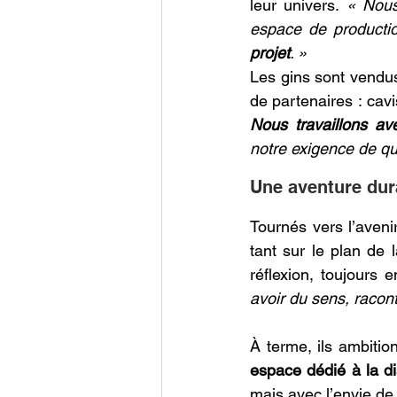
leur univers. 
« Nous
espace de producti
projet
. »
Les gins sont vendus e
de partenaires : cavi
Nous travaillons av
notre exigence de qu
Une aventure dur
Tournés vers l’avenir
tant sur le plan de 
réflexion, toujours e
avoir du sens, racont
À terme, ils ambitio
espace dédié à la dis
mais avec l’envie de