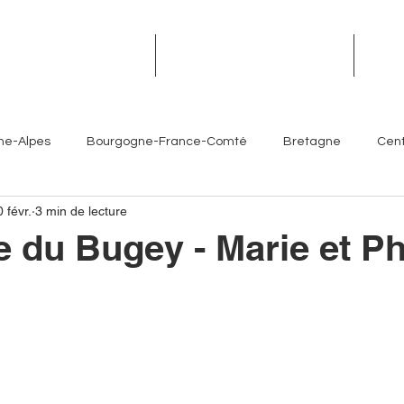
TROPHÉES DES TERROIRS
RENDEZ-VOUS DES TERROIRS
ÉVÉN
ne-Alpes
Bourgogne-France-Comté
Bretagne
Cent
 févr.
3 min de lecture
Île-de-France
Normandie
Nouvelle-Aquitaine
ie du Bugey - Marie et Ph
e
es- Côte d'Azur
Chefs
Artisans
Sommeliers
V
Brasseurs
Partenaires
Hôtellerie
Torrefacteur