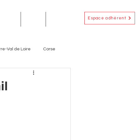
Espace adhérent
EMENTS
ACTUS
CONTACT
re-Val de Loire
Corse
Occitanie
Outre-Mer
il
ignerons
Producteurs