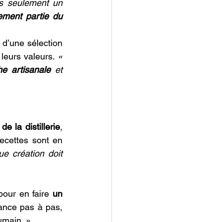
as seulement un 
nement partie du 
 d’une sélection 
 leurs valeurs.
 «
e artisanale
 et 
e la distillerie
, 
ecettes sont en 
e création doit 
pour en faire 
un 
nce pas à pas, 
umain. » 