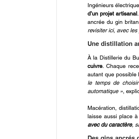
Ingénieurs électrique
d’un projet artisanal
ancrée du gin britan
revisiter ici, avec le
Une distillation a
À la Distillerie du B
cuivre
. Chaque recet
autant que possible l
le temps de choisir
automatique »
, expli
Macération, distilla
laisse aussi place à l
avec du caractère
, s
Des gins ancrés d