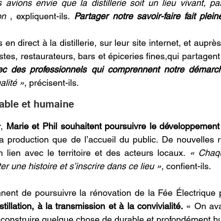
 avions envie que la distillerie soit un lieu vivant, p
on 
, expliquent-ils.
Partager notre savoir-faire fait plei
n direct à la distillerie, sur leur site internet, et auprès
stes, restaurateurs, bars et épiceries fines,qui partagent
ec des professionnels qui comprennent notre démarch
alité »
, précisent-ils. 
able et humaine 
,
 Marie et Phil souhaitent poursuivre le développement d
la production que de l’accueil du public. De nouvelles r
n lien avec le territoire et des acteurs locaux.
 « Chaqu
er une histoire et s’inscrire dans ce lieu »
, confient-ils. 
nnent de poursuivre la rénovation de la Fée Électrique 
tillation, à la transmission et à la convivialité.
 « On ava
 construire quelque chose de durable et profondément h