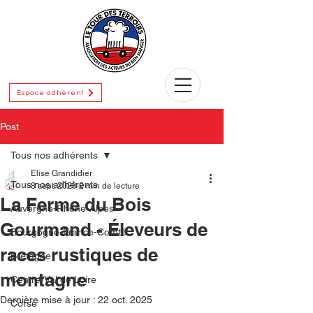
Espace adhérent
Post
Tous nos adhérents
Elise Grandidier
Tous nos adhérents
8 sept. 2020
2 min de lecture
La Ferme du Bois
Auvergne-Rhône-Alpes
Gourmand - Éleveurs de
Bourgogne-France-Comté
races rustiques de
Bretagne
montagne
Centre-Val de Loire
Dernière mise à jour :
22 oct. 2025
Corse