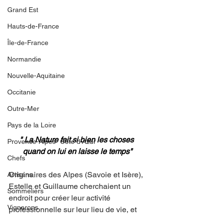
Grand Est
Hauts-de-France
Île-de-France
Normandie
Nouvelle-Aquitaine
Occitanie
Outre-Mer
Pays de la Loire
" La Nature fait si bien les choses 
Provence-Alpes- Côte d'Azur
quand on lui en laisse le temps"
Chefs
Originaires des Alpes (Savoie et Isère), 
Artisans
Estelle et Guillaume cherchaient un 
Sommeliers
endroit pour créer leur activité 
Vignerons
professionnelle sur leur lieu de vie, et 