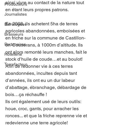
ainsi vivre au contact de la nature tout 
Producteurs
en étant leurs propres patrons. 
Journalistes
En 2008, ils achetent 5ha de terres 
Biérologues
agricoles abandonnées, emboisées et 
Brasseurs
en friche sur la commune de Castillon-
Partenaires
en-Couserans, à 1000m d’altitude. Ils 
ont alors remonté leurs manches, fait le 
Hôtellerie
stock d’huile de coude…et au boulot! 
Torrefacteur
Afin de redonner vie à ces terres 
abandonnées, incultes depuis tant 
d’années, ils ont eu un dur labeur 
d’abattage, ébranchage, débardage de 
bois…ça réchauffe !
Ils ont également usé de leurs outils: 
houe, croc, gants, pour arracher les 
ronces... et que la friche reprenne vie et 
redevienne une terre agricole!