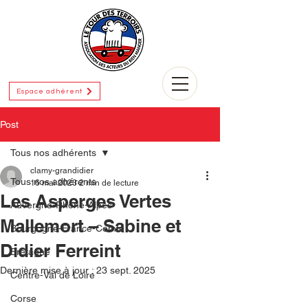
Espace adhérent
Post
Tous nos adhérents
clamy-grandidier
Tous nos adhérents
16 mai 2023
2 min de lecture
Les Asperges Vertes
Auvergne-Rhône-Alpes
Mallemort – Sabine et
Bourgogne-France-Comté
Didier Ferreint
Bretagne
Dernière mise à jour :
23 sept. 2025
Centre-Val de Loire
Corse