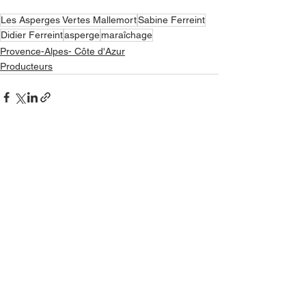
Les Asperges Vertes Mallemort
Sabine Ferreint
Didier Ferreint
asperge
maraîchage
Provence-Alpes- Côte d'Azur
Producteurs
Voir tout
Posts récents