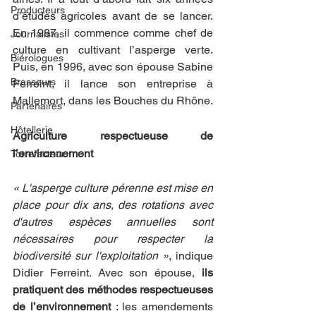
Producteurs
d’études agricoles avant de se lancer. 
En 1987, il commence comme chef de 
Journalistes
culture en cultivant l’asperge verte. 
Biérologues
Puis, en 1996, avec son épouse Sabine 
Brasseurs
Ferreint, il lance son entreprise à 
Mallemort, dans les Bouches du Rhône.
Partenaires
Hôtellerie
Agriculture respectueuse de 
l’environnement
Torrefacteur
« L'asperge culture pérenne est mise en 
place pour dix ans, des rotations avec 
d'autres espèces annuelles sont 
nécessaires pour respecter la 
biodiversité sur l'exploitation »
, indique 
Didier Ferreint. Avec son épouse, 
ils 
pratiquent des méthodes respectueuses 
de l’environnement
 : les amendements 