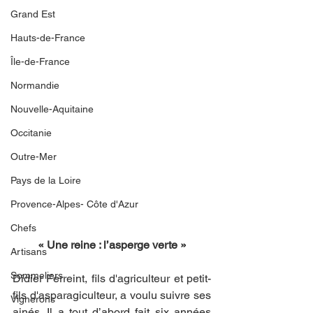
Grand Est
Hauts-de-France
Île-de-France
Normandie
Nouvelle-Aquitaine
Occitanie
Outre-Mer
Pays de la Loire
Provence-Alpes- Côte d'Azur
Chefs
« Une reine : l’asperge verte »
Artisans
Sommeliers
Didier Ferreint, fils d'agriculteur et petit-
fils d'asparagiculteur, a voulu suivre ses 
Vignerons
ainés. Il a tout d’abord fait six années 