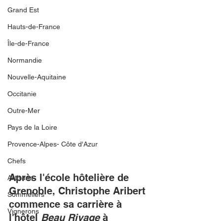
Grand Est
Hauts-de-France
Île-de-France
Normandie
Nouvelle-Aquitaine
Occitanie
Outre-Mer
Pays de la Loire
Provence-Alpes- Côte d'Azur
Chefs
Après l'école hôtelière de 
Artisans
Grenoble, Christophe Aribert 
Sommeliers
commence sa carrière à 
Vignerons
l'hôtel 
Beau Rivage
 à 