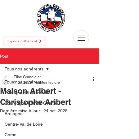
Espace adhérent
Post
Tous nos adhérents
Elise Grandidier
Tous nos adhérents
1 juil. 2020
1 min de lecture
Maison Aribert -
Auvergne-Rhône-Alpes
Christophe Aribert
Bourgogne-France-Comté
Dernière mise à jour :
24 oct. 2025
Bretagne
Centre-Val de Loire
Corse