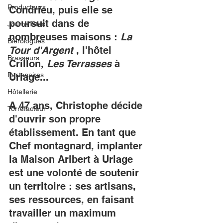
Producteurs
Condrieu, puis elle se 
poursuit dans de 
Journalistes
nombreuses maisons : 
La 
Biérologues
Tour d'Argent
 , l'hôtel 
Brasseurs
Crillon, 
Les Terrasses
 à 
Partenaires
Uriage...
Hôtellerie
A 47 ans, Christophe décide 
Torrefacteur
d'ouvrir son propre 
établissement. En tant que 
Chef montagnard, implanter 
la Maison Aribert à Uriage 
est une volonté de soutenir 
un territoire : ses artisans, 
ses ressources, en faisant 
travailler un maximum 