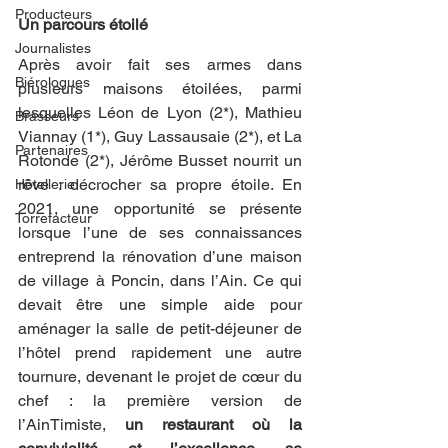
Producteurs
Un parcours étoilé
Journalistes
Après avoir fait ses armes dans 
Biérologues
plusieurs maisons étoilées, parmi 
lesquelles Léon de Lyon (2*), Mathieu 
Brasseurs
Viannay (1*), Guy Lassausaie (2*), et La 
Partenaires
Rotonde (2*), Jérôme Busset nourrit un 
rêve : décrocher sa propre étoile. En 
Hôtellerie
2021, une opportunité se présente 
Torrefacteur
lorsque l’une de ses connaissances 
entreprend la rénovation d’une maison 
de village à Poncin, dans l’Ain. Ce qui 
devait être une simple aide pour 
aménager la salle de petit-déjeuner de 
l’hôtel prend rapidement une autre 
tournure, devenant le projet de cœur du 
chef : la première version de 
l’AinTimiste, 
un restaurant où la 