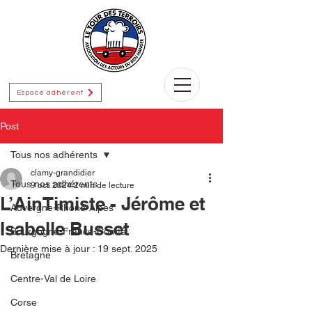
Espace adhérent
Post
Tous nos adhérents
clamy-grandidier
Tous nos adhérents
9 oct. 2024
2 min de lecture
L’AinTimiste - Jérôme et
Auvergne-Rhône-Alpes
Isabelle Busset
Bourgogne-France-Comté
Dernière mise à jour :
19 sept. 2025
Bretagne
Centre-Val de Loire
Corse