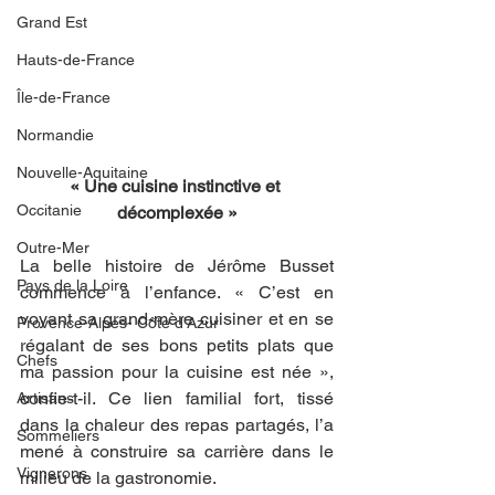
Grand Est
Hauts-de-France
Île-de-France
Normandie
Nouvelle-Aquitaine
« Une cuisine instinctive et 
Occitanie
décomplexée »
Outre-Mer
La belle histoire de Jérôme Busset 
Pays de la Loire
commence à l’enfance. « C’est en 
voyant sa grand-mère cuisiner et en se 
Provence-Alpes- Côte d'Azur
régalant de ses bons petits plats que 
Chefs
ma passion pour la cuisine est née », 
confie-t-il. Ce lien familial fort, tissé 
Artisans
dans la chaleur des repas partagés, l’a 
Sommeliers
mené à construire sa carrière dans le 
Vignerons
milieu de la gastronomie.