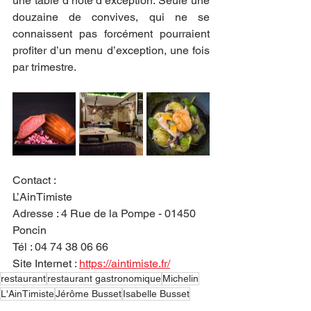
une table d’hôte d’exception. Seule une 
douzaine de convives, qui ne se 
connaissent pas forcément pourraient 
profiter d’un menu d’exception, une fois 
par trimestre.
Contact :
L’AinTimiste
Adresse : 4 Rue de la Pompe - 01450 
Poncin
Tél : 04 74 38 06 66
Site Internet : 
https://aintimiste.fr/
restaurant
restaurant gastronomique
Michelin
L'AinTimiste
Jérôme Busset
Isabelle Busset
Auvergne-Rhône-Alpes