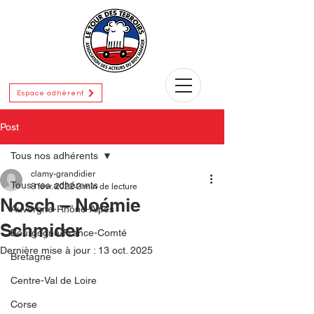
Espace adhérent
Post
Tous nos adhérents
clamy-grandidier
Tous nos adhérents
8 févr. 2022
2 min de lecture
Nosch – Noémie
Auvergne-Rhône-Alpes
Schmider
Bourgogne-France-Comté
Dernière mise à jour :
13 oct. 2025
Bretagne
Centre-Val de Loire
Corse