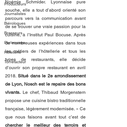
Noémie Schmider. Lyonnaise pure 
Producteurs
souche, elle a tout d’abord orienté son 
Journalistes
parcours vers la communication avant 
Biérologues
de se trouver une vraie passion pour la 
Brasseurs
cuisine, à l’Institut Paul Bocuse. Après 
Partenaires
de nombreuses expériences dans tous 
les métiers de l’hôtellerie et tous les 
Hôtellerie
types de restaurants, elle décide 
Torrefacteur
d’ouvrir son propre restaurant en avril 
2018. 
Situé dans le 2e arrondissement 
de Lyon, Nosch est le repaire des bons 
vivants.
 Le chef, Thibaud Morgenstern 
propose une cuisine bistro traditionnelle 
française, légèrement modernisée. « Ce 
que nous faisons avant tout c’est de 
chercher le meilleur des terroirs et 