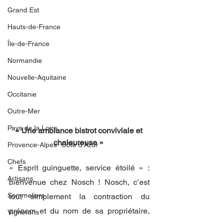
Grand Est
Hauts-de-France
Île-de-France
Normandie
Nouvelle-Aquitaine
Occitanie
Outre-Mer
Pays de la Loire
« Une ambiance bistrot conviviale et 
chaleureuse » 
Provence-Alpes- Côte d'Azur
Chefs
« Esprit guinguette, service étoilé » : 
Artisans
bienvenue chez Nosch ! Nosch, c’est 
Sommeliers
tout simplement la contraction du 
prénom et du nom de sa propriétaire, 
Vignerons