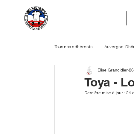
ADHÉSION
ADHÉRENTS
Tous nos adhérents
Auvergne-Rhô
Elise Grandidier
26
Grand Est
Hauts-de-France
Toya - Lo
Dernière mise à jour :
24 o
Pays de la Loire
Provence-Alp
Journalistes
Biérologues