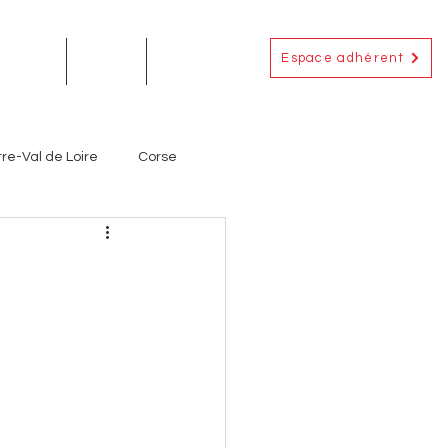
Espace adhérent
EMENTS
ACTUS
CONTACT
re-Val de Loire
Corse
Occitanie
Outre-Mer
ignerons
Producteurs