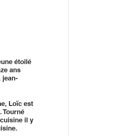
eune étoilé 
nze ans 
 jean-
e, Loïc est 
. Tourné 
cuisine il y 
isine. 