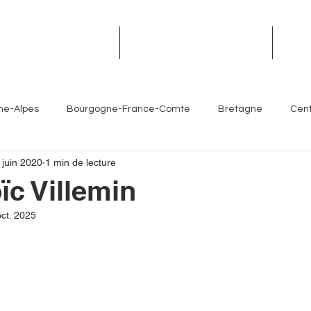
TROPHÉES DES TERROIRS
RENDEZ-VOUS DES TERROIRS
ÉVÉN
ne-Alpes
Bourgogne-France-Comté
Bretagne
Cent
 juin 2020
1 min de lecture
Île-de-France
Normandie
Nouvelle-Aquitaine
ïc Villemin
ct. 2025
es- Côte d'Azur
Chefs
Artisans
Sommeliers
V
Brasseurs
Partenaires
Hôtellerie
Torrefacteur