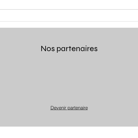
Atelier TB – Thomas
Le T
Bragard
Guil
Nos partenaires
Devenir partenaire