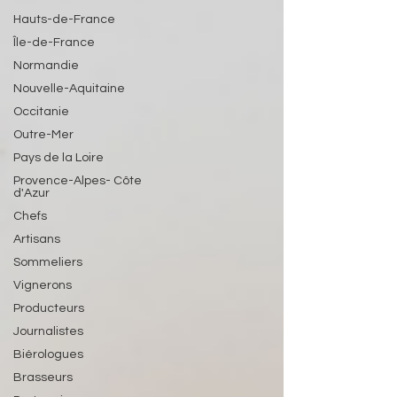
Hauts-de-France
Île-de-France
Normandie
Nouvelle-Aquitaine
Occitanie
Outre-Mer
Pays de la Loire
Provence-Alpes- Côte
d'Azur
Chefs
Artisans
Sommeliers
Vignerons
Producteurs
Journalistes
Biérologues
Brasseurs