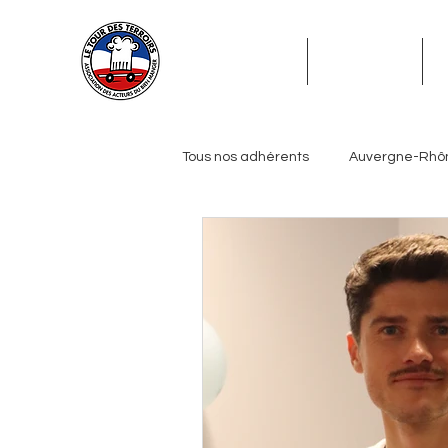
ADHÉSION
ADHÉRENTS
Tous nos adhérents
Auvergne-Rhô
Grand Est
Hauts-de-France
Pays de la Loire
Provence-Alp
Journalistes
Biérologues