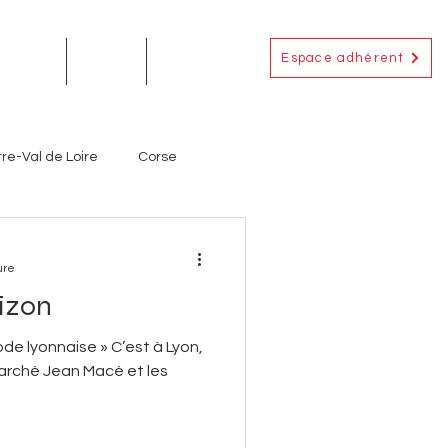
Espace adhérent
EMENTS
ACTUS
CONTACT
re-Val de Loire
Corse
Occitanie
Outre-Mer
ure
Nizon
ignerons
Producteurs
mode lyonnaise » C’est à Lyon,
marché Jean Macé et les