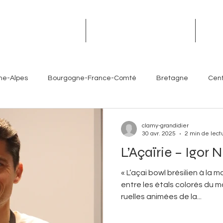
TROPHÉES DES TERROIRS
RENDEZ-VOUS DES TERROIRS
ÉVÉN
ne-Alpes
Bourgogne-France-Comté
Bretagne
Cent
Île-de-France
Normandie
Nouvelle-Aquitaine
clamy-grandidier
30 avr. 2025
2 min de lect
L’Açaïrie – Igor 
es- Côte d'Azur
Chefs
Artisans
Sommeliers
V
« L’açai bowl brésilien à la 
entre les étals colorés du 
ruelles animées de la...
Brasseurs
Partenaires
Hôtellerie
Torrefacteur