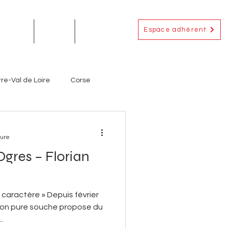
Espace adhérent
EMENTS
ACTUS
CONTACT
re-Val de Loire
Corse
Occitanie
Outre-Mer
ture
gres – Florian
ignerons
Producteurs
caractère » Depuis février
eton pure souche propose du
.