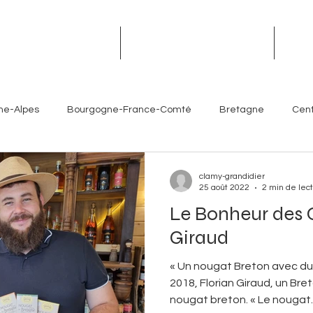
TROPHÉES DES TERROIRS
RENDEZ-VOUS DES TERROIRS
ÉVÉN
ne-Alpes
Bourgogne-France-Comté
Bretagne
Cent
Île-de-France
Normandie
Nouvelle-Aquitaine
clamy-grandidier
25 août 2022
2 min de lec
Le Bonheur des O
es- Côte d'Azur
Chefs
Artisans
Sommeliers
V
Giraud
« Un nougat Breton avec du 
Brasseurs
Partenaires
Hôtellerie
Torrefacteur
2018, Florian Giraud, un Br
nougat breton. « Le nougat..