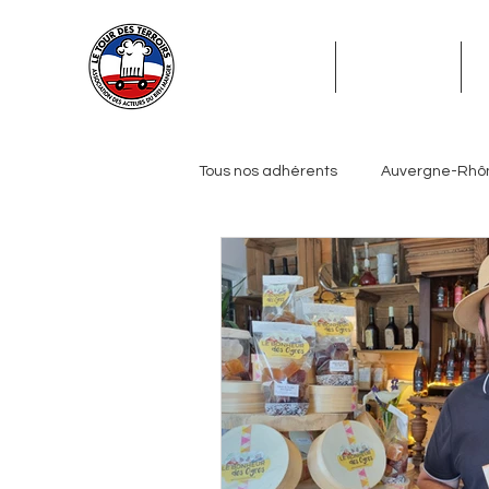
ADHÉSION
ADHÉRENTS
Tous nos adhérents
Auvergne-Rhô
Grand Est
Hauts-de-France
Pays de la Loire
Provence-Alp
Journalistes
Biérologues