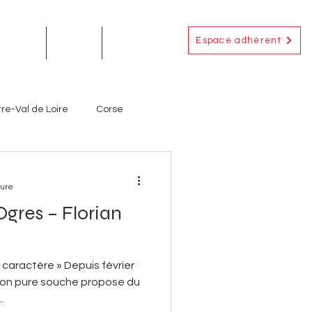
Espace adhérent
EMENTS
ACTUS
CONTACT
re-Val de Loire
Corse
Occitanie
Outre-Mer
ture
gres – Florian
ignerons
Producteurs
caractère » Depuis février
eton pure souche propose du
.