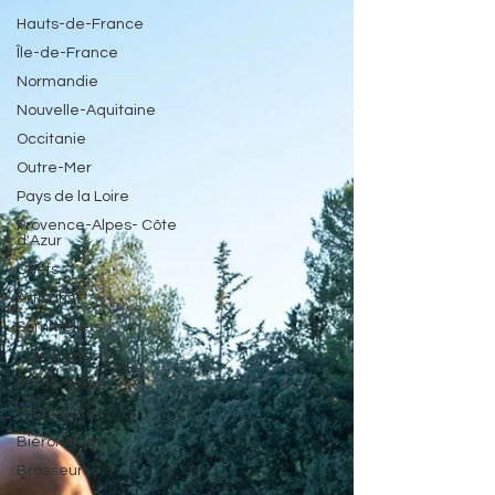
Hauts-de-France
Île-de-France
Normandie
Nouvelle-Aquitaine
Occitanie
Outre-Mer
Pays de la Loire
Provence-Alpes- Côte
d'Azur
Chefs
Artisans
Sommeliers
Vignerons
Producteurs
Journalistes
Biérologues
Brasseurs