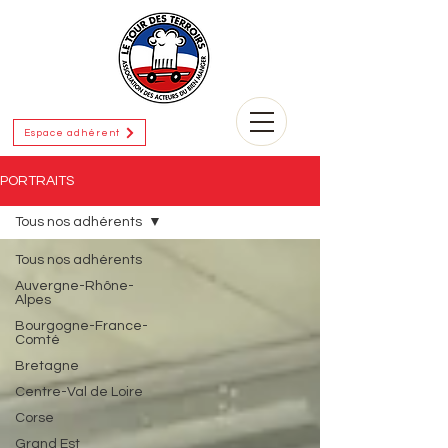
Espace adhérent
PORTRAITS
Tous nos adhérents
Tous nos adhérents
Auvergne-Rhône-
Alpes
Bourgogne-France-
Comté
Bretagne
Centre-Val de Loire
Corse
Grand Est