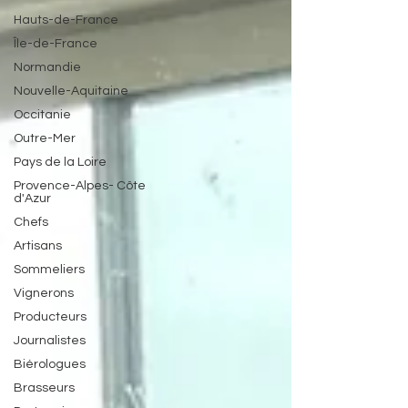
Hauts-de-France
Île-de-France
Normandie
Nouvelle-Aquitaine
Occitanie
Outre-Mer
Pays de la Loire
Provence-Alpes- Côte
d'Azur
Chefs
Artisans
Sommeliers
Vignerons
Producteurs
Journalistes
Biérologues
Brasseurs