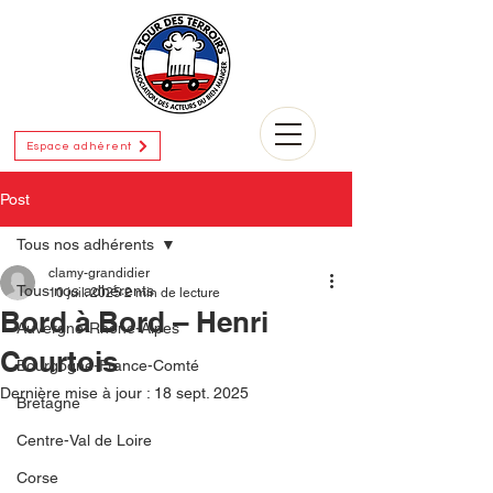
Espace adhérent
Post
Tous nos adhérents
clamy-grandidier
Tous nos adhérents
10 juil. 2025
2 min de lecture
Bord à Bord – Henri
Auvergne-Rhône-Alpes
Courtois
Bourgogne-France-Comté
Dernière mise à jour :
18 sept. 2025
Bretagne
Centre-Val de Loire
Corse