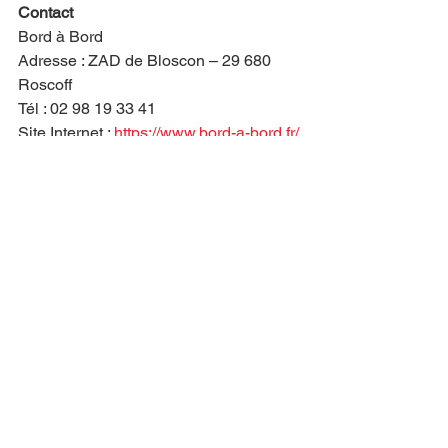
Contact 
Bord à Bord
Adresse : ZAD de Bloscon – 29 680 
Roscoff
Tél : 02 98 19 33 41
Site Internet : 
https://www.bord-a-bord.fr/
Bretagne
Algues
Bord à Bord
Henri Courtois
ocean
Bretagne
Artisans
Voir tout
Posts récents