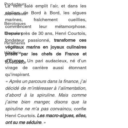
Producteurs
Le vent salé emplit l’air, et dans les 
ateliers de Bord à Bord, les algues 
Journalistes
marines, fraîchement cueillies, 
Biérologues
commencent leur métamorphose. 
Depuis près de 30 ans, Henri Courtois, 
Brasseurs
fondateur passionné, 
transforme ces 
Partenaires
végétaux marins en joyaux culinaires 
Hôtellerie
prisés par les chefs de France et 
d’Europe.
 Un pari audacieux, né d’un 
Torrefacteur
virage de carrière aussi étonnant 
qu’inspirant.
« Après un parcours dans la finance, j’ai 
décidé de m’intéresser à l’alimentation, 
d’abord à la spiruline. Mais comme 
j’aime bien manger, disons que la 
spiruline ne m’a pas convaincu
, confie 
Henri Courtois. 
Les macro-algues, elles, 
ont su me séduire
. »