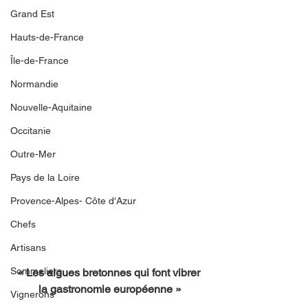
Grand Est
Hauts-de-France
Île-de-France
Normandie
Nouvelle-Aquitaine
Occitanie
Outre-Mer
Pays de la Loire
Provence-Alpes- Côte d'Azur
Chefs
Artisans
Sommeliers
« Les algues bretonnes qui font vibrer 
la gastronomie européenne »
Vignerons