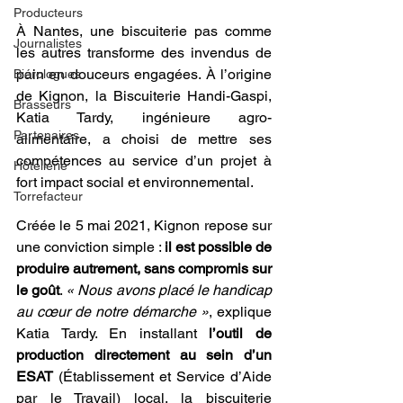
Producteurs
À Nantes, une biscuiterie pas comme 
Journalistes
les autres transforme des invendus de 
pain en douceurs engagées. À l’origine 
Biérologues
de Kignon, la Biscuiterie Handi-Gaspi, 
Brasseurs
Katia Tardy, ingénieure agro-
Partenaires
alimentaire, a choisi de mettre ses 
compétences au service d’un projet à 
Hôtellerie
fort impact social et environnemental. 
Torrefacteur
Créée le 5 mai 2021, Kignon repose sur 
une conviction simple : 
il est possible de 
produire autrement, sans compromis sur 
le goût
. 
« Nous avons placé le handicap 
au cœur de notre démarche »
, explique 
Katia Tardy. En installant
 l’outil de 
production directement au sein d’un 
ESAT
 (Établissement et Service d’Aide 
par le Travail) local, la biscuiterie 