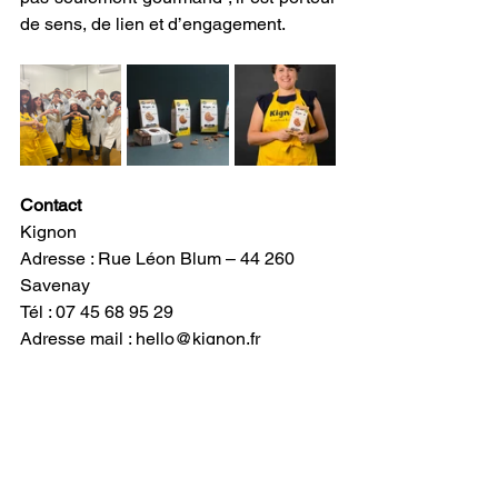
de sens, de lien et d’engagement. 
Contact 
Kignon 
Adresse : Rue Léon Blum – 44 260 
Savenay 
Tél : 07 45 68 95 29 
Adresse mail : 
hello@kignon.fr
Site Internet : 
https://kignon.fr/
Crédit photo : Miléna Dias
biscuit
Kignon
inclusion
handicap
Katia Tardy
Centre-Val de Loire