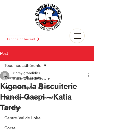
Espace adhérent
Post
Tous nos adhérents
clamy-grandidier
Tous nos adhérents
8 janv.
2 min de lecture
Kignon, la Biscuiterie
Auvergne-Rhône-Alpes
Handi-Gaspi – Katia
Bourgogne-France-Comté
Tardy
Bretagne
Centre-Val de Loire
Corse