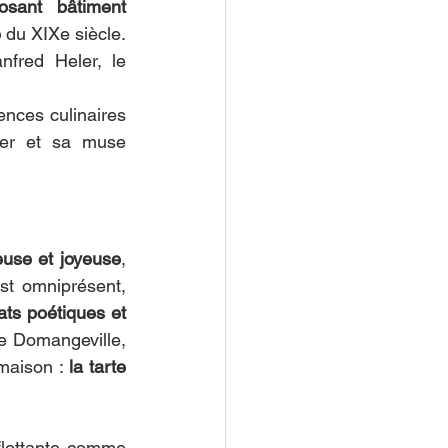
sant bâtiment 
 
du XIXe siècle. 
fred Heler, le 
ces culinaires 
ler et sa muse 
euse et joyeuse
, 
t omniprésent, 
ats poétiques et 
e Domangeville, 
 maison : 
la tarte 
flottante comme 