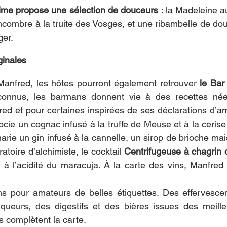
ime
propose une sélection de douceurs
 : la Madeleine au
combre à la truite des Vosges, et une ribambelle de dou
ger.
ginales
anfred, les hôtes pourront également retrouver 
le Bar
 connus, les barmans donnent vie
à des recettes née
ocie un cognac infusé à la truffe de Meuse et à la ceris
arie un gin infusé à la cannelle, un sirop de brioche mais
ratoire d’alchimiste, le cocktail 
Centrifugeuse à chagrin
e à l’acidité du maracuja. À la carte des vins, Manfred 
ns pour amateurs de belles étiquettes. Des effervescen
iqueurs, des digestifs et des bières issues des meille
s complètent la carte.