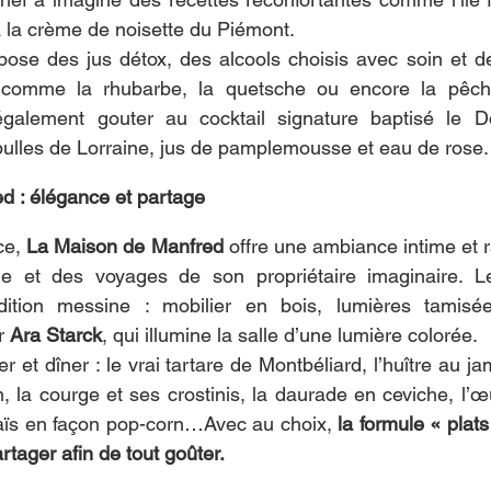
 à la crème de noisette du Piémont.
ose des jus détox, des alcools choisis avec soin et d
comme la rhubarbe, la quetsche ou encore la pêche
également gouter au cocktail signature baptisé le 
ulles de Lorraine, jus de pamplemousse et eau de rose.
d : élégance et partage
ce, 
La Maison de Manfred
 offre une ambiance intime et ra
le et des voyages de son propriétaire imaginaire. L
ition messine : mobilier en bois, lumières tamis
r 
Ara Starck
, qui illumine la salle d’une lumière colorée.
r et dîner : le vrai tartare de Montbéliard, l’huître au j
 la courge et ses crostinis, la daurade en ceviche, l’œu
aïs en façon pop-corn…Avec au choix, 
la formule « plats
artager afin de tout goûter.