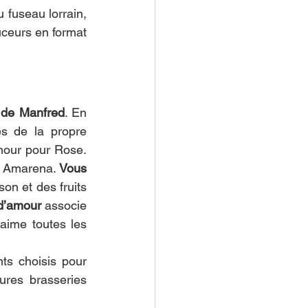
 fuseau lorrain, 
ceurs en format 
 de Manfred
. En 
s de la propre 
imagination de Manfred et pour certaines inspirées de ses déclarations d’amour pour Rose. 
e Amarena. 
Vous 
on et des fruits 
 d’amour
 associe 
aime toutes les 
ts choisis pour 
ures brasseries 