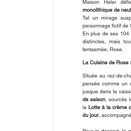
Maison Heler défie 
monolithique de neuf
Tel un mirage suspe
personnage fictif de 
En plus de ses 104 
distinctes, mais t
fantasmée, Rose.
La Cuisine de Rose 
Située au rez-de-ch
pensée comme un ca
jusque dans la vaiss
de saison
, sourcés 
la 
Lotte à la crème 
du jour
, accompagnée
Pour le dessert, le 