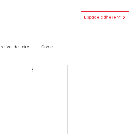
Espace adhérent
EMENTS
ACTUS
CONTACT
re-Val de Loire
Corse
Occitanie
Outre-Mer
ignerons
Producteurs