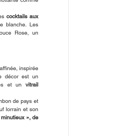
es 
cocktails aux 
 blanche. Les 
Douce Rose, un 
ffinée, inspirée 
e décor est un 
ées et un 
vitrail 
ambon de pays et 
f lorrain et son 
 minutieux », de 