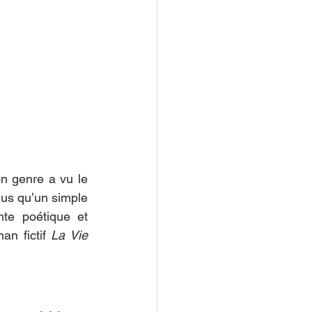
n genre a vu le 
lus qu’un simple 
te poétique et 
an fictif 
La Vie 