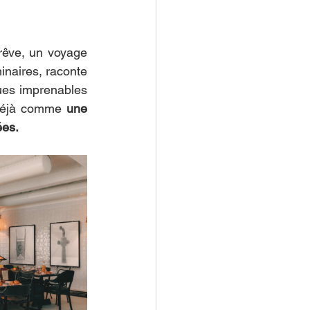
 rêve, un voyage 
inaires, raconte 
ues imprenables 
 déjà comme 
une 
ées.