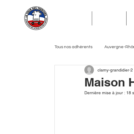
ADHÉSION
ADHÉRENTS
Tous nos adhérents
Auvergne-Rhô
clamy-grandidier
2
Grand Est
Hauts-de-France
Maison H
Dernière mise à jour :
18 
Pays de la Loire
Provence-Alp
Journalistes
Biérologues