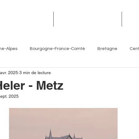
TROPHÉES DES TERROIRS
RENDEZ-VOUS DES TERROIRS
ÉVÉN
ne-Alpes
Bourgogne-France-Comté
Bretagne
Cent
 avr. 2025
3 min de lecture
Île-de-France
Normandie
Nouvelle-Aquitaine
eler - Metz
sept. 2025
es- Côte d'Azur
Chefs
Artisans
Sommeliers
V
Brasseurs
Partenaires
Hôtellerie
Torrefacteur