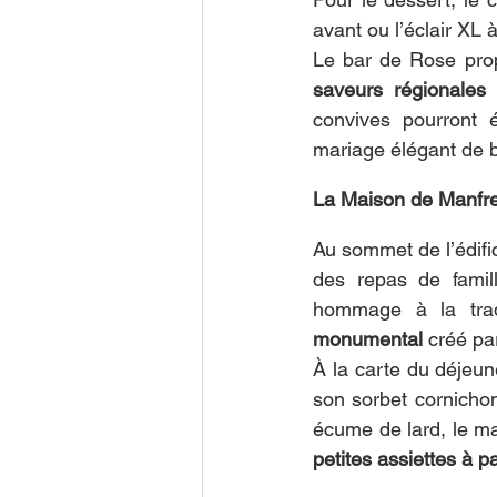
avant ou l’éclair XL
Le bar de Rose prop
saveurs régionales
 
convives pourront 
mariage élégant de b
La Maison de Manfre
Au sommet de l’édifi
des repas de famil
hommage à la trad
monumental
 créé pa
À la carte du déjeune
son sorbet cornichon,
écume de lard, le m
petites assiettes à p