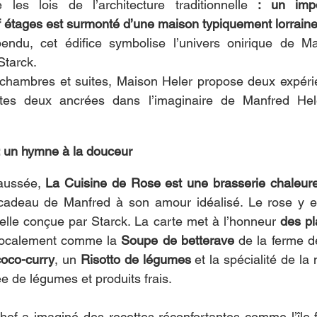
les lois de l’architecture traditionnelle 
: un impo
 étages est surmonté d’une maison typiquement lorraine
ndu, cet édifice symbolise l’univers onirique de Man
Starck.
chambres et suites, Maison Heler propose deux expérien
outes deux ancrées dans l’imaginaire de Manfred He
: un hymne à la douceur
aussée, 
La Cuisine de Rose est une brasserie chaleur
deau de Manfred à son amour idéalisé. Le rose y es
elle conçue par Starck. La carte met à l’honneur 
des pl
localement comme la 
Soupe de betterave
 de la ferme d
coco-curry
, un 
Risotto de légumes
 et la spécialité de la
 de légumes et produits frais.
chef a imaginé des recettes réconfortantes comme l’île 