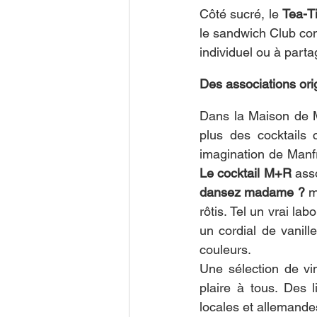
Côté sucré, le 
Tea-T
le sandwich Club con
individuel ou à parta
Des associations ori
Dans la Maison de M
plus des cocktails
Le cocktail M+R 
ass
dansez madame ?
 m
rôtis. Tel un vrai labo
un cordial de vanill
couleurs.
Une sélection de vi
plaire à tous. Des l
locales et allemande