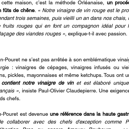
cette maison, c’est la méthode Orléanaise, 
un procéd
n fûts de chêne
. 
«
 Notre vinaigre de vin rouge est le pro
dant trois semaines, puis vieilli un an dans nos chais, i
fruits rouges qui en font un compagnon idéal pour le
laçage des viandes rouges
»
, explique-t-il avec passion. 
n-Pouret ne s’est pas arrêtée à son emblématique vinaigr
gie : vinaigres de cépages, vinaigres infusés ou vieil
ns, pickles, mayonnaises et même ketchups. Tous ont u
contient notre vinaigre de vin
 et est élaboré uniqu
ançais 
»
,
 insiste Paul-Olivier Claudepierre. Une exigence
ds chefs. 
n-Pouret est devenue 
une référence dans la haute gast
e collaborer avec des chefs d'exception comme Pie