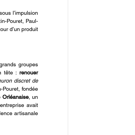
sous l’impulsion 
in-Pouret, Paul-
ur d’un produit 
grands groupes 
 tête : 
renouer 
euron discret de 
n-Pouret, fondée 
e Orléanaise
, un 
ntreprise avait 
lence artisanale 