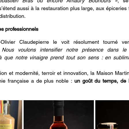
Sébastien Bras ou encore Amaury Bouhours 
»
, se 
étend aussi à la restauration plus large, aux épiceries f
istribution. 
es professionnels
-Olivier Claudepierre le voit résolument tourné ver
 Nous voulons intensifier notre présence dans le 
 là que notre vinaigre prend tout son sens : en sublim
tion et modernité, terroir et innovation, la Maison Marti
ie française a de plus noble : 
un goût du temps, de l