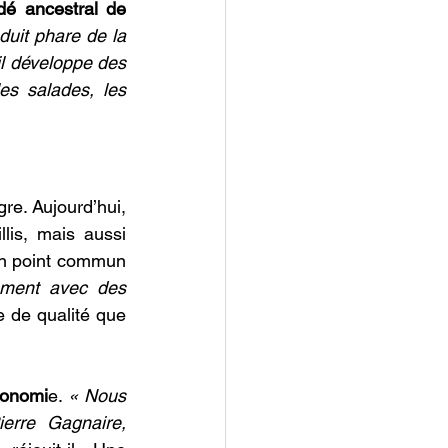
é ancestral de 
duit phare de la 
l développe des 
s salades, les 
e. Aujourd’hui, 
lis, mais aussi 
n point commun 
ement avec des 
 de qualité que 
ronomi
e. 
«
 Nous 
rre Gagnaire, 