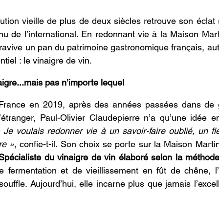
ution vieille de plus de deux siècles retrouve son éclat 
u de l’international. En redonnant vie à la Maison Mart
 ravive un pan du patrimoine gastronomique français, auto
tiel : le vinaigre de vin. 
igre...mais pas n’importe lequel 
n France en 2019, après des années passées dans de 
’étranger, Paul-Olivier Claudepierre n’a qu’une idée en
«
 Je voulais redonner vie à un savoir-faire oublié, un fl
re
»
, confie-t-il. Son choix se porte sur la Maison Marti
Spécialiste du vinaigre de vin élaboré selon la méthod
 fermentation et de vieillissement en fût de chêne, l’e
uffle. Aujourd’hui, elle incarne plus que jamais l’excel