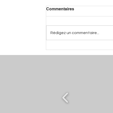
Commentaires
Rédigez un commentaire...
Au Temps d'Eugénie -
Mathieu Pivaudran