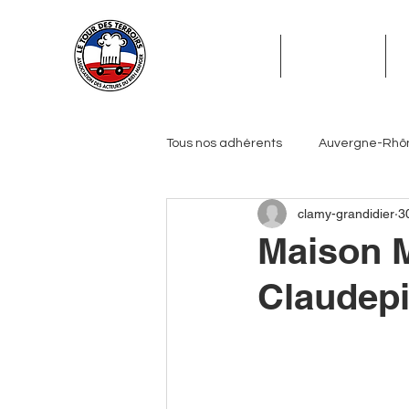
ADHÉSION
ADHÉRENTS
Tous nos adhérents
Auvergne-Rhô
clamy-grandidier
3
Grand Est
Hauts-de-France
Maison M
Claudep
Pays de la Loire
Provence-Alp
Journalistes
Biérologues