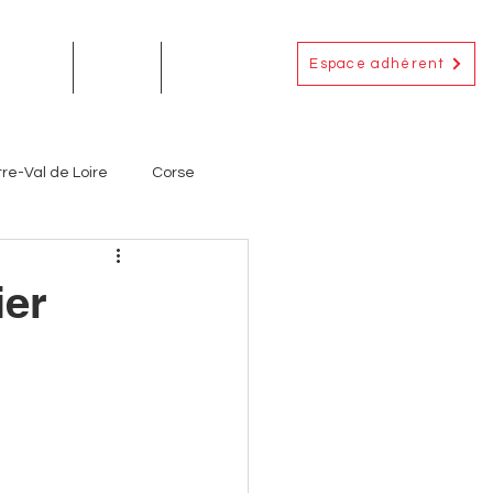
Espace adhérent
EMENTS
ACTUS
CONTACT
re-Val de Loire
Corse
Occitanie
Outre-Mer
ier
ignerons
Producteurs