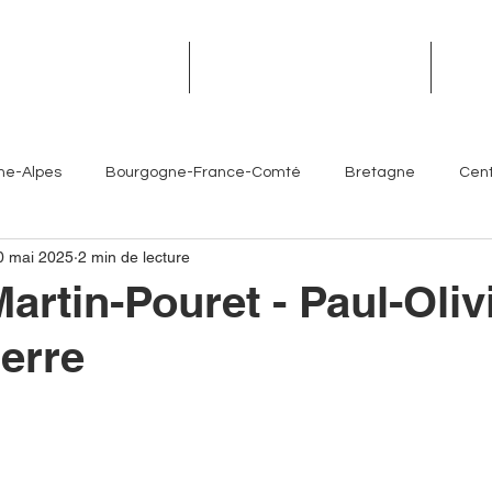
TROPHÉES DES TERROIRS
RENDEZ-VOUS DES TERROIRS
ÉVÉN
ne-Alpes
Bourgogne-France-Comté
Bretagne
Cent
0 mai 2025
2 min de lecture
Île-de-France
Normandie
Nouvelle-Aquitaine
artin-Pouret - Paul-Oliv
ierre
es- Côte d'Azur
Chefs
Artisans
Sommeliers
V
Brasseurs
Partenaires
Hôtellerie
Torrefacteur