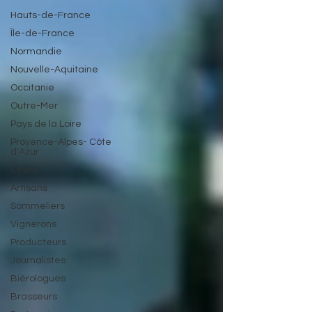
Hauts-de-France
Île-de-France
Normandie
Nouvelle-Aquitaine
Occitanie
Outre-Mer
Pays de la Loire
Provence-Alpes- Côte
d'Azur
Chefs
Artisans
Sommeliers
Vignerons
Producteurs
Journalistes
Biérologues
Brasseurs