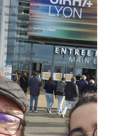
Hauts-de-France
Île-de-France
Normandie
Nouvelle-Aquitaine
Occitanie
Outre-Mer
Pays de la Loire
Provence-Alpes- Côte
d'Azur
Chefs
Artisans
Sommeliers
Vignerons
Producteurs
Journalistes
Biérologues
Brasseurs