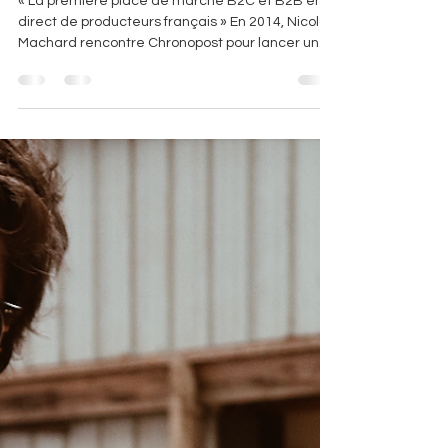
Machard et Alix Truelle
« La première place de marché B2C et B2B en
direct de producteurs français » En 2014, Nicolas
Machard rencontre Chronopost pour lancer un
projet ambitieux nommé « Alaska », aujourd'hui
connu sous le nom de Chronofresh. Leur idée ?
Créer une place de marché dédiée aux produits
frais, livrables partout en France. Un an plus tard,
ce projet voit le jour avec le soutien de la
plateforme PourdeBon et la co-finance de
Webedia pour une période de cinq ans. Sept ans
plus tard, Po