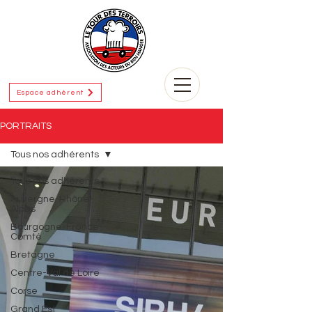
Espace adhérent
PORTRAITS
Tous nos adhérents
Tous nos adhérents
Auvergne-Rhône-
Alpes
Bourgogne-France-
Comté
Bretagne
Centre-Val de Loire
Corse
Grand Est