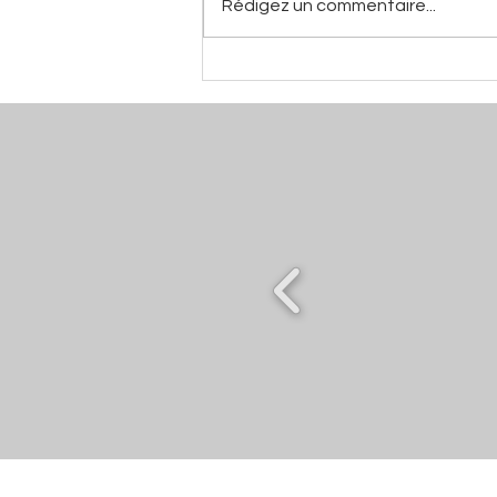
Rédigez un commentaire...
Bord à Bord – Henri
Courtois