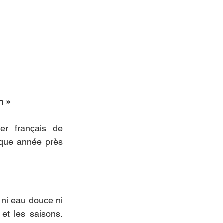
n »
r français de 
aque année près 
i eau douce ni 
intrants. L'activité est entièrement rythmée par le cycle naturel de l'algue et les saisons. 