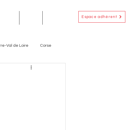
Espace adhérent
EMENTS
ACTUS
CONTACT
re-Val de Loire
Corse
Occitanie
Outre-Mer
ignerons
Producteurs