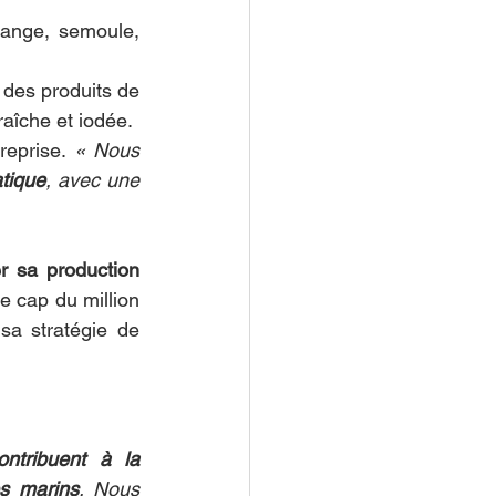
'ange, semoule, 
des produits de 
aîche et iodée.
reprise. 
« Nous 
atique
, avec une 
 sa production 
le cap du million 
sa stratégie de 
ntribuent à la 
es marins
. Nous 