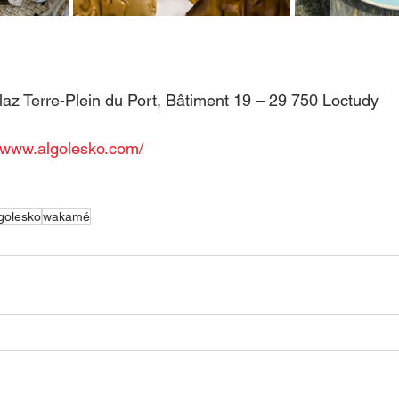
laz Terre-Plein du Port, Bâtiment 19 – 29 750 Loctudy
//www.algolesko.com/
golesko
wakamé