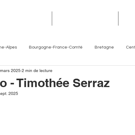
TROPHÉES DES TERROIRS
RENDEZ-VOUS DES TERROIRS
ÉVÉN
ne-Alpes
Bourgogne-France-Comté
Bretagne
Cent
 mars 2025
2 min de lecture
Île-de-France
Normandie
Nouvelle-Aquitaine
o - Timothée Serraz
sept. 2025
es- Côte d'Azur
Chefs
Artisans
Sommeliers
V
Brasseurs
Partenaires
Hôtellerie
Torrefacteur