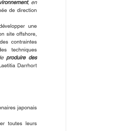
nvironnement
, en 
hée de direction 
développer une 
 site offshore, 
es contraintes 
es techniques 
de 
produire des 
aetitia Darrhort 
naires japonais 
r toutes leurs 