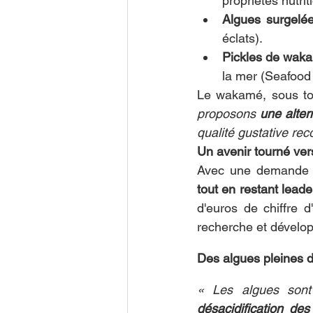
propriétés nutrit
Algues surgelé
éclats).
Pickles de wak
la mer (Seafood
Le wakamé, sous tout
proposons 
une alter
qualité gustative re
Un avenir tourné vers
Avec une demande e
tout en restant leader
d'euros de chiffre d
recherche et dévelo
Des algues pleines 
« Les algues sont
désacidification de