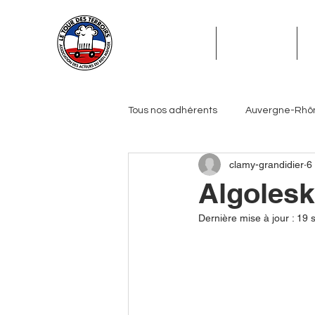
ADHÉSION
ADHÉRENTS
Tous nos adhérents
Auvergne-Rhô
clamy-grandidier
6
Grand Est
Hauts-de-France
Algolesk
Dernière mise à jour :
19 
Pays de la Loire
Provence-Alp
Journalistes
Biérologues