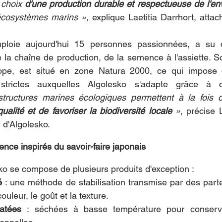
 choix 
d'une production durable et respectueuse de l'e
écosystèmes marins »,
 explique Laetitia Darrhort, attac
emploie aujourd'hui 15 personnes passionnées, a su 
 la chaîne de production, de la semence à l'assiette. Son
ope, est situé en zone Natura 2000, ce qui impose d
 strictes auxquelles Algolesko s'adapte grâce à d
tructures marines écologiques permettent à la fois 
ualité et de favoriser la biodiversité locale 
»
, précise L
 d'Algolesko.
ence inspirés du savoir-faire japonais
o se compose de plusieurs produits d'exception :
é
 : une méthode de stabilisation transmise par des parte
ouleur, le goût et la texture.
atées
 : séchées à basse température pour conserve