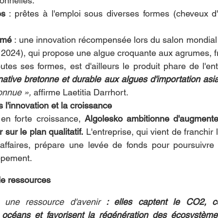
ionnelles.
es
 : prêtes à l'emploi sous diverses formes (cheveux d
amé
 : une innovation récompensée lors du salon mondial 
 2024), qui propose une algue croquante aux agrumes, fr
es ses formes, est d'ailleurs le produit phare de l'ent
native bretonne et durable aux algues d'importation asi
connue »,
 affirme Laetitia Darrhort.
 l'innovation et la croissance
n forte croissance, 
Algolesko ambitionne d'augmenter
 sur le plan qualitatif.
 L'entreprise, qui vient de franchir 
'affaires, prépare une levée de fonds pour poursuivre 
ppement.
de ressources
 une ressource d'avenir 
: elles captent le CO2, co
s océans et favorisent la régénération des écosystèm