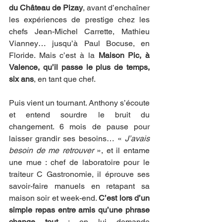
du Château de Pizay
, avant d’enchaîner 
les expériences de prestige chez les 
chefs Jean-Michel Carrette, Mathieu 
Vianney… jusqu’à Paul Bocuse, en 
Floride. Mais c’est à la 
Maison Pic, à 
Valence, qu’il passe le plus de temps, 
six ans
, en tant que chef.
Puis vient un tournant. Anthony s’écoute 
et entend sourdre le bruit du 
changement. 6 mois de pause pour 
laisser grandir ses besoins… « 
J’avais 
besoin de me retrouver
 », et il entame 
une mue : chef de laboratoire pour le 
traiteur C Gastronomie, il éprouve ses 
savoir-faire manuels en retapant sa 
maison soir et week-end. 
C’est lors d’un 
simple repas entre amis qu’une phrase 
change tout
 : on lui demande 