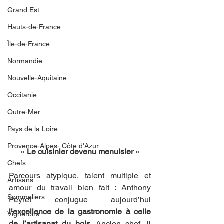
Grand Est
Hauts-de-France
Île-de-France
Normandie
Nouvelle-Aquitaine
Occitanie
Outre-Mer
Pays de la Loire
Provence-Alpes- Côte d'Azur
« 
Le cuisinier devenu menuisier
 »
Chefs
Parcours atypique, talent multiple et 
Artisans
amour du travail bien fait : Anthony 
Sommeliers
Peyret conjugue aujourd’hui 
l’excellence de la gastronomie à celle 
Vignerons
de l’artisanat du bois
. Ancien chef, il 