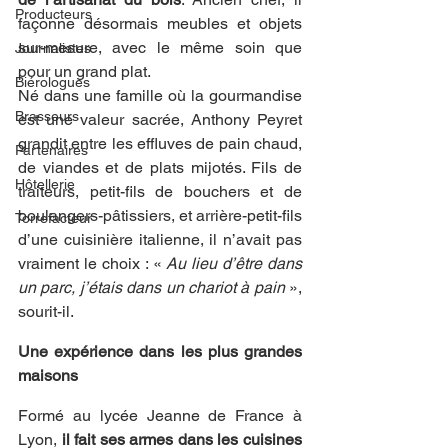
Producteurs
façonne désormais meubles et objets 
sur-mesure, avec le même soin que 
Journalistes
pour un grand plat.
Biérologues
Né dans une famille où la gourmandise 
Brasseurs
est une valeur sacrée, Anthony Peyret 
grandit entre les effluves de pain chaud, 
Partenaires
de viandes et de plats mijotés. Fils de 
Hôtellerie
traiteurs, petit-fils de bouchers et de 
boulangers-pâtissiers, et arrière-petit-fils 
Torrefacteur
d’une cuisinière italienne, il n’avait pas 
vraiment le choix : « 
Au lieu d’être dans 
un parc, j’étais dans un chariot à pain
 », 
sourit-il.
Une expérience dans les plus grandes 
maisons
Formé au lycée Jeanne de France à 
Lyon,
 il fait ses armes dans les cuisines 