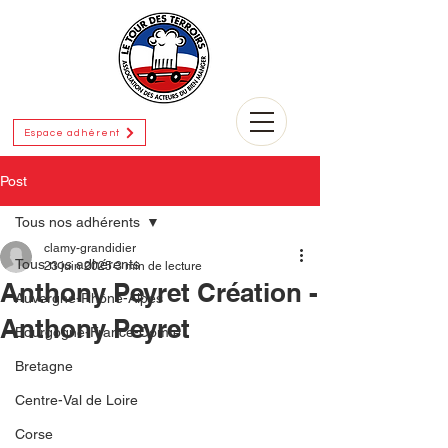
Espace adhérent
Post
Tous nos adhérents
clamy-grandidier
Tous nos adhérents
23 juin 2025
3 min de lecture
Anthony Peyret Création -
Auvergne-Rhône-Alpes
Anthony Peyret
Bourgogne-France-Comté
Bretagne
Centre-Val de Loire
Corse