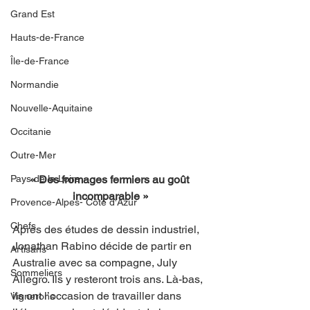
Grand Est
Hauts-de-France
Île-de-France
Normandie
Nouvelle-Aquitaine
Occitanie
Outre-Mer
« Des fromages fermiers au goût 
Pays de la Loire
incomparable »
Provence-Alpes- Côte d'Azur
Chefs
Après des études de dessin industriel, 
Jonathan Rabino décide de partir en 
Artisans
Australie avec sa compagne, July 
Sommeliers
Allegro. Ils y resteront trois ans. Là-bas, 
ils ont l’occasion de travailler dans 
Vignerons