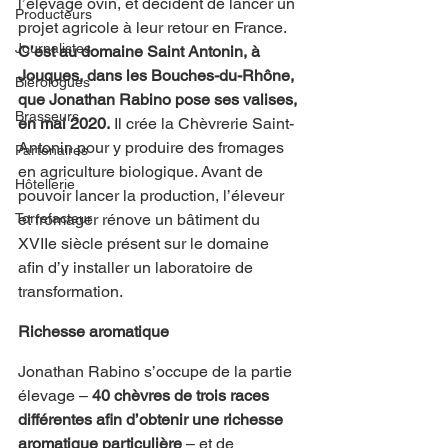
l’élevage ovin, et décident de lancer un 
Producteurs
projet agricole à leur retour en France. 
Journalistes
C’est au domaine Saint Antonin, à 
Jouques, dans les Bouches-du-Rhône, 
Biérologues
que Jonathan Rabino pose ses valises, 
Brasseurs
en mai 2020.
 Il crée la Chèvrerie Saint-
Antonin pour y produire des fromages 
Partenaires
en agriculture biologique. Avant de 
Hôtellerie
pouvoir lancer la production, l’éleveur 
et fromager rénove un bâtiment du 
Torrefacteur
XVIIe siècle présent sur le domaine 
afin d’y installer un laboratoire de 
transformation.
Richesse aromatique
Jonathan Rabino s’occupe de la partie 
élevage – 
40 chèvres de trois races 
différentes afin d’obtenir une richesse 
aromatique particulière
 – et de 