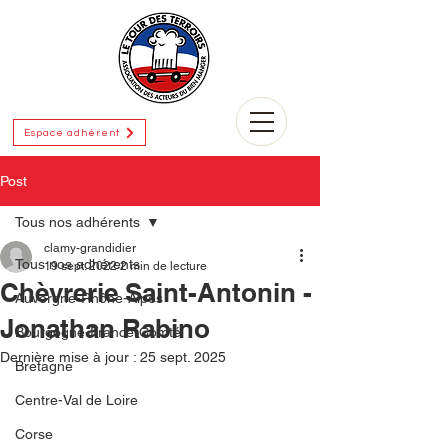
Espace adhérent
Post
Tous nos adhérents
clamy-grandidier
Tous nos adhérents
19 sept. 2022
2 min de lecture
Chèvrerie Saint-Antonin -
Auvergne-Rhône-Alpes
Jonathan Rabino
Bourgogne-France-Comté
Dernière mise à jour :
25 sept. 2025
Bretagne
Centre-Val de Loire
Corse