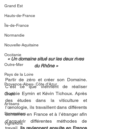
Grand Est
Hauts-de-France
Île-de-France
Normandie
Nouvelle-Aquitaine
Occitanie
« Un domaine situé sur les deux rives 
Outre-Mer
du Rhône »
Pays de la Loire
Partir de zéro et créer son Domaine. 
Provence-Alpes- Côte d'Azur
C’est ce que viennent de réaliser 
Sophie Eymin et Kévin Tichoux. Après 
Chefs
des études dans la viticulture et 
Artisans
l’œnologie, ils travaillent dans différents 
Sommeliers
domaines en France et à l’étranger afin 
d’acquérir différentes méthodes de 
Vignerons
travail. 
Ils reviennent ensuite en France 