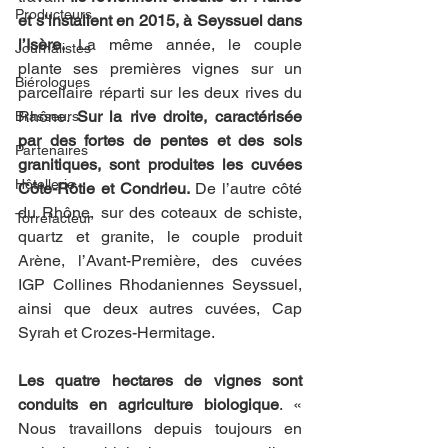
Producteurs
et s’installent en 2015, à Seyssuel dans 
l’Isère.
 La même année, le couple 
Journalistes
plante ses premières vignes sur un 
Biérologues
parcellaire réparti sur les deux rives du 
Rhône. 
Sur la rive droite, caractérisée 
Brasseurs
par des fortes de pentes et des sols 
Partenaires
granitiques, sont produites les cuvées 
Hôtellerie
Côte-Rôtie et Condrieu. 
De l’autre côté 
du Rhône, sur des coteaux de schiste, 
Torrefacteur
quartz et granite, le couple produit 
Arène, l’Avant-Première, des cuvées 
IGP Collines Rhodaniennes Seyssuel, 
ainsi que deux autres cuvées, Cap 
Syrah et Crozes-Hermitage. 
Les quatre hectares de vignes sont 
conduits en agriculture biologique
. « 
Nous travaillons depuis toujours en 