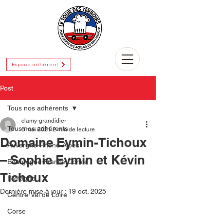
Espace adhérent
Post
Tous nos adhérents
clamy-grandidier
Tous nos adhérents
6 mai 2021
2 min de lecture
Domaine Eymin-Tichoux
Auvergne-Rhône-Alpes
– Sophie Eymin et Kévin
Bourgogne-France-Comté
Tichoux
Bretagne
Dernière mise à jour :
19 oct. 2025
Centre-Val de Loire
Corse