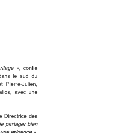
ritage »
, confie 
dans le sud du 
Pierre-Julien, 
lios, avec une 
 Directrice des 
de partager bien 
t une exigence
 »
, 