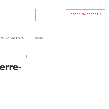
Espace adhérent
EMENTS
ACTUS
CONTACT
re-Val de Loire
Corse
Occitanie
Outre-Mer
erre-
ignerons
Producteurs