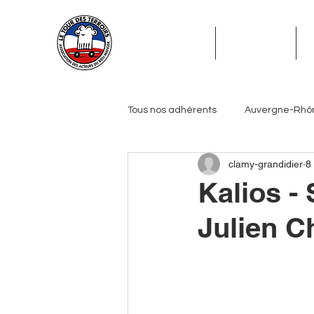
ADHÉSION
ADHÉRENTS
Tous nos adhérents
Auvergne-Rhô
clamy-grandidier
8
Grand Est
Hauts-de-France
Kalios -
Julien C
Pays de la Loire
Provence-Alp
Journalistes
Biérologues