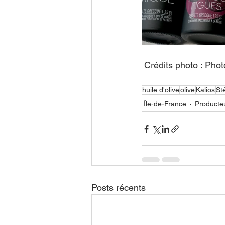
 Crédits photo : Pho
huile d'olive
olive
Kalios
St
Île-de-France
Producte
Posts récents