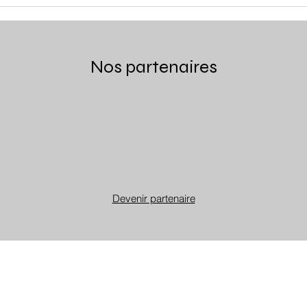
Domaine Jòlibois - Anne-
Ferm
Sophie et Clément
Phil
Pellissier
Nos partenaires
Devenir partenaire
Abonnez-vous à notre newsletter
Chartes d'engagements