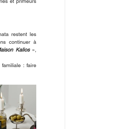
ies et primeurs 
ata restent les 
ns continuer à 
aison Kalios
 », 
amiliale : faire 