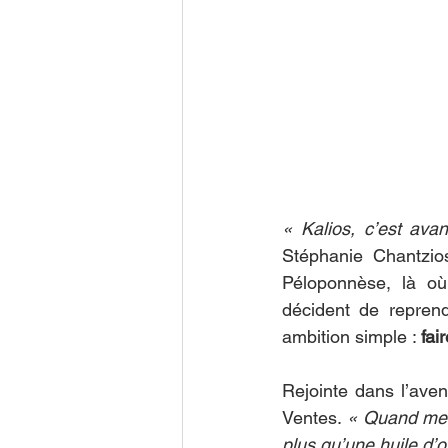
« Kalios, c’est avan
Stéphanie Chantzio
Péloponnèse, là où
décident de reprend
ambition simple : 
fai
Rejointe dans l’aven
Ventes. 
« Quand mes
plus qu’une huile d’ol