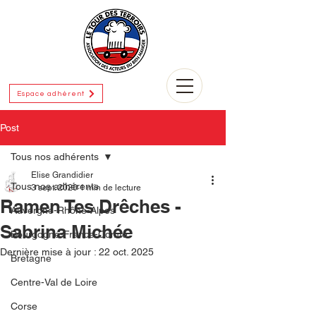
Espace adhérent
Post
Tous nos adhérents
Elise Grandidier
Tous nos adhérents
3 sept. 2020
1 min de lecture
Ramen Tes Drêches -
Auvergne-Rhône-Alpes
Sabrina Michée
Bourgogne-France-Comté
Dernière mise à jour :
22 oct. 2025
Bretagne
Centre-Val de Loire
Corse