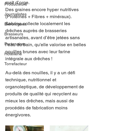
malt d’orge.
Producteurs
Des 
graines 
encore 
hyper nutritives 
Journalistes
(
Protéines + Fibres + minéraux).
Sabrina collecte localement les 
Biérologues
drêches auprès de brasseries 
Brasseurs
artisanales, avant d’être jetées sans 
Partenaires
l’eau du bain, qu'elle 
valorise 
en belles 
nouilles brunes avec leur farine 
Hôtellerie
intégrale aux drêches !
Torrefacteur
Au-delà des nouilles, il y a un défi 
technique, nutritionnel et 
organoleptique, de développement de 
produits de qualité qui recyclent au 
mieux les drêches, mais aussi de 
procédés de fabrication moins 
énergivores. 