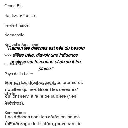
Grand Est
Hauts-de-France
Île-de-France
Normandie
Nouvelle-Aquitaine
"
Ramen 
tes drêches est née du besoin 
Occitanie
d'être utile, d'avoir une influence 
positive sur le monde et de se faire 
Outre-Mer
plaisir.
"
Pays de la Loire
Ramen tes drêches sont les premières 
Provence-Alpes- Côte d'Azur
nouilles qui ré-utilisent les céréales* 
Chefs
qui ont servi à faire de la bière (*les 
drêches).
Artisans
Sommeliers
Les drêches sont les céréales issues 
Vignerons
du brassage de la bière, 
provenant du 