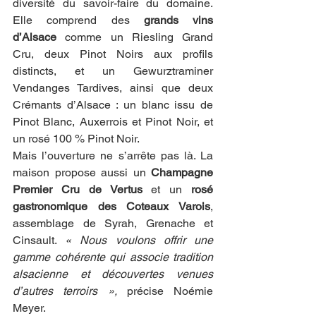
diversité du savoir-faire du domaine. 
Elle comprend des 
grands vins 
d’Alsace
 comme un Riesling Grand 
Cru, deux Pinot Noirs aux profils 
distincts, et un Gewurztraminer 
Vendanges Tardives, ainsi que deux 
Crémants d’Alsace : un blanc issu de 
Pinot Blanc, Auxerrois et Pinot Noir, et 
un rosé 100 % Pinot Noir.
Mais l’ouverture ne s’arrête pas là. La 
maison propose aussi un 
Champagne 
Premier Cru de Vertus
 et un 
rosé 
gastronomique des Coteaux Varois
, 
assemblage de Syrah, Grenache et 
Cinsault. 
« Nous voulons offrir une 
gamme cohérente qui associe tradition 
alsacienne et découvertes venues 
d’autres terroirs »,
 précise Noémie 
Meyer.