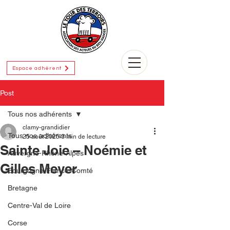
Espace adhérent
Post
Tous nos adhérents
clamy-grandidier
Tous nos adhérents
25 août 2025
3 min de lecture
Sainte Joie – Noémie et
Auvergne-Rhône-Alpes
Gilles Meyer
Bourgogne-France-Comté
Bretagne
Centre-Val de Loire
Corse