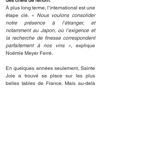
des chefs de renom
.
À plus long terme, l’international est une 
étape clé
. « Nous voulons consolider 
notre présence à l’étranger, et 
notamment au Japon, où l’exigence et 
la recherche de finesse correspondent 
parfaitement à nos vins »
, explique 
Noémie Meyer Ferré.
En quelques années seulement, Sainte 
Joie a trouvé sa place sur les plus 
belles tables de France. Mais au-delà 
des distinctions et des cartes 
prestigieuses, c’est à chaque 
dégustateur que Noémie et Gilles 
Meyer souhaitent 
offrir l’expérience d’un 
vin qui a une âme
, à la croisée de la 
rigueur alsacienne et de la sensibilité 
contemporaine.