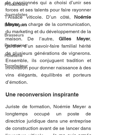
de passionnés qui a choisi d’unir ses 
Producteurs
forces et ses talents pour faire rayonner 
Journalistes
l’Alsace viticole. D’un côté, 
Noémie 
Meyer
, en charge de la communication, 
Biérologues
du marketing et du développement de la 
Brasseurs
maison. De l’autre, 
Gilles Meyer
, 
Partenaires
gardien d’un savoir-faire familial hérité 
de plusieurs générations de vignerons. 
Hôtellerie
Ensemble, ils conjuguent tradition et 
Torrefacteur
innovation pour donner naissance à des 
vins élégants, équilibrés et porteurs 
d’émotion.
Une reconversion inspirante
Juriste de formation, Noémie Meyer a 
longtemps occupé un poste de 
directrice juridique dans une entreprise 
de construction avant de se lancer dans 