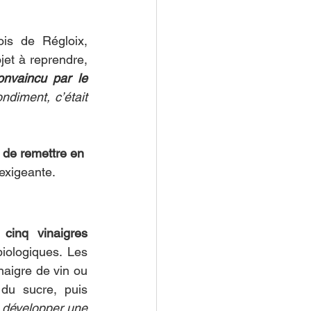
s de Régloix, 
et à reprendre, 
onvaincu par le 
diment, c’était 
t de remettre en 
exigeante.
cinq vinaigres 
iologiques. Les 
naigre de vin ou 
du sucre, puis 
 développer une 