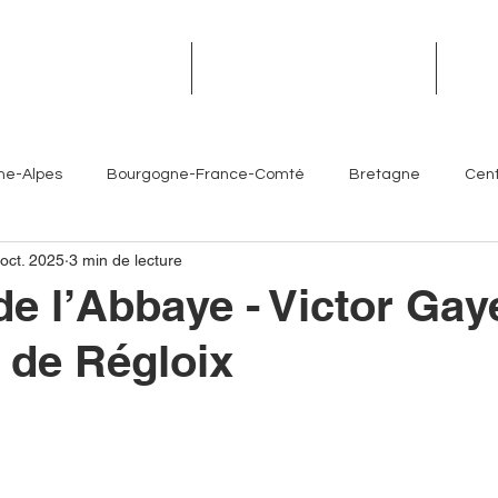
TROPHÉES DES TERROIRS
RENDEZ-VOUS DES TERROIRS
ÉVÉN
ne-Alpes
Bourgogne-France-Comté
Bretagne
Cent
 oct. 2025
3 min de lecture
Île-de-France
Normandie
Nouvelle-Aquitaine
de l’Abbaye - Victor Gaye
 de Régloix
es- Côte d'Azur
Chefs
Artisans
Sommeliers
V
Brasseurs
Partenaires
Hôtellerie
Torrefacteur