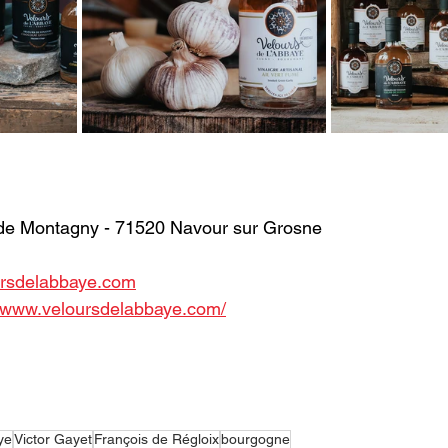
 de Montagny - 71520 Navour sur Grosne
rsdelabbaye.com
//www.veloursdelabbaye.com/
ye
Victor Gayet
François de Régloix
bourgogne