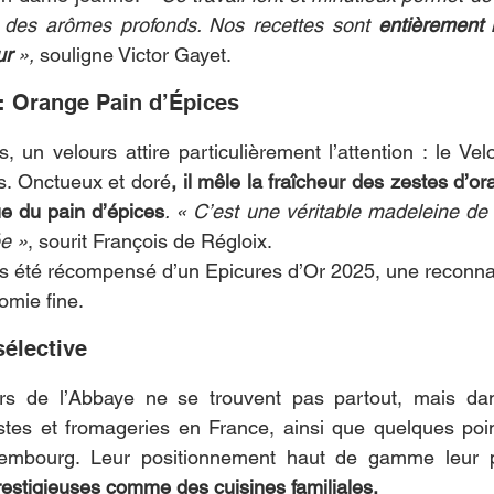
t des arômes profonds. Nos recettes sont 
entièrement n
ur
 »,
 souligne Victor Gayet.
 : Orange Pain d’Épices
, un velours attire particulièrement l’attention : le Vel
s. Onctueux et doré
, il mêle la fraîcheur des zestes d’ora
e du pain d’épices
. « C’est une véritable madeleine de P
ée »
, sourit François de Régloix.
urs été récompensé d’un Epicures d’Or 2025, une reconna
omie fine.
sélective
urs de l’Abbaye ne se trouvent pas partout, mais da
istes et fromageries en France, ainsi que quelques poi
restigieuses comme des cuisines familiales.