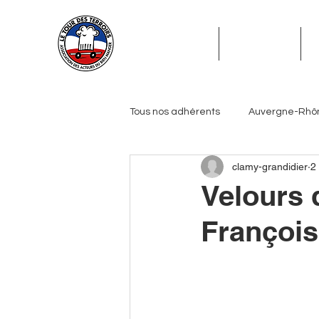
ADHÉSION
ADHÉRENTS
Tous nos adhérents
Auvergne-Rhô
clamy-grandidier
2
Grand Est
Hauts-de-France
Velours 
François
Pays de la Loire
Provence-Alp
Journalistes
Biérologues