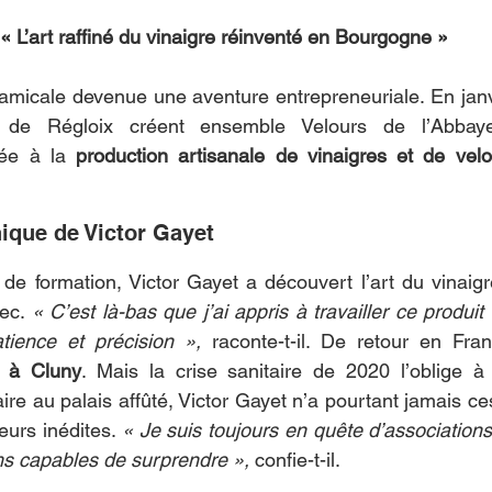
« L’art raffiné du vinaigre réinventé en Bourgogne »
amicale devenue une aventure entrepreneuriale. En janvi
 de Régloix créent ensemble Velours de l’Abbay
ée à la 
production artisanale de vinaigres et de velo
nique de Victor Gayet
e formation, Victor Gayet a découvert l’art du vinaigre
ec. 
« C’est là-bas que j’ai appris à travailler ce produit s
tience et précision »,
 raconte-t-il. De retour en Fra
e à Cluny
. Mais la crise sanitaire de 2020 l’oblige à
inaire au palais affûté, Victor Gayet n’a pourtant jamais c
eurs inédites. 
« Je suis toujours en quête d’associations
ms capables de surprendre »,
 confie-t-il.