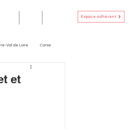
Espace adhérent
EMENTS
ACTUS
CONTACT
re-Val de Loire
Corse
Occitanie
Outre-Mer
t et
ignerons
Producteurs