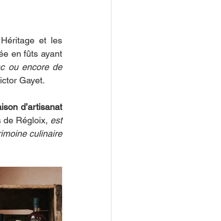
éritage et les 
née en fûts ayant 
nc ou encore de 
ictor Gayet.
son d’artisanat 
 de Régloix, 
est 
imoine culinaire 