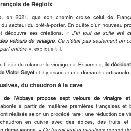
François de Régloix
, en 2021, que son chemin croise celui de Françoi
 du secteur du prêt-à-porter. En quête d’un nouveau proj
 et découvre ses créations. 
« J’ai tout de suite été 
c
 des velours de vinaigre
. Ce n’était pas seulement un con
part entière »,
 explique-t-il.
e l’idée de relancer la vinaigrerie. Ensemble, 
ils déciden
de Victor Gayet
 et d’y associer une démarche artisanale 
usives, du chaudron à la cave
s de l’Abbaye propose sept velours de vinaigre et 
laborés à partir de matières premières françaises et b
ont réalisés selon un procédé rare : une réduction de vi
 chaudron en cuivre avec des épices, des fruits et 
en dame-jeanne. 
« Ce travail lent et minutieux permet de