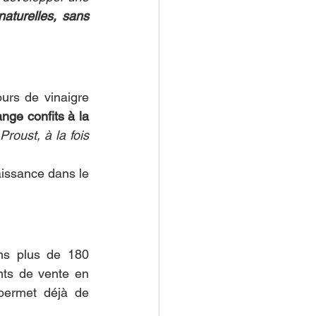
aturelles, sans 
ours de vinaigre 
nge confits à la 
roust, à la fois 
issance dans le 
ns plus de 180 
nts de vente en 
Belgique et au Luxembourg. Leur positionnement haut de gamme leur permet déjà de 