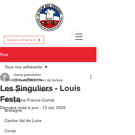
Espace adhérent
Post
Tous nos adhérents
clamy-grandidier
Tous nos adhérents
22 mars 2022
3 min de lecture
Les Singuliers - Louis
Auvergne-Rhône-Alpes
Festa
Bourgogne-France-Comté
Dernière mise à jour :
13 oct. 2025
Bretagne
Centre-Val de Loire
Corse