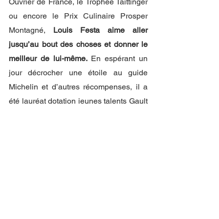
Ouvrier de France, le Trophée Taittinger 
ou encore le Prix Culinaire Prosper 
Montagné, 
Louis Festa aime aller 
jusqu’au bout des choses et donner le 
meilleur de lui-même.
 En espérant un 
jour décrocher une étoile au guide 
Michelin et d’autres récompenses, il a 
été lauréat dotation jeunes talents Gault 
et Millau 2022. À tout juste 24 ans, ce 
chef à l’énergie débordante devrait 
continuer à nous surprendre ! 
Pour être au courant lors de l’ouverture 
de son restaurant, rendez-vous sur 
son 
compte Instagram. 
restaurant gastronomique
Restaurant