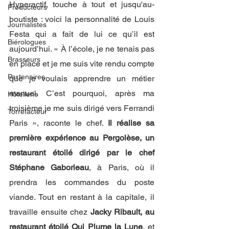
Hyperactif, touche à tout et jusqu'au-
Producteurs
boutiste : voici la personnalité de Louis 
Journalistes
Festa qui a fait de lui ce qu’il est 
Biérologues
aujourd’hui. « À l’école, je ne tenais pas 
Brasseurs
en place et je me suis vite rendu compte 
Partenaires
que je voulais apprendre un métier 
manuel. C’est pourquoi, après ma 
Hôtellerie
troisième je me suis dirigé vers Ferrandi 
Torrefacteur
Paris », raconte le chef. 
Il réalise sa 
première expérience au Pergolèse, un 
restaurant étoilé dirigé par le chef 
Stéphane Gaborieau
, à Paris, où il 
prendra les commandes du poste 
viande. Tout en restant à la capitale, il 
travaille ensuite chez 
Jacky Ribault, au 
restaurant étoilé Qui Plume la Lune
, et 