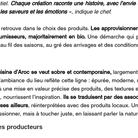
iel. 
Chaque création raconte une histoire, avec l’envie d
, les saveurs et les émotions 
», indique le chef.
 retrouve dans le choix des produits. 
Les approvisionnem
urnisseurs, majoritairement en bio.
 Une démarche qui p
e au fil des saisons, au gré des arrivages et des conditions
uisine d’Aroc se veut sobre et contemporaine,
 largement
’ambiance du lieu reflète cette ligne : épurée, moderne, san
s une mise en valeur précise des produits, des textures e
nourrissent l’inspiration. 
Ils se traduisent par des associ
ses ailleurs
, réinterprétées avec des produits locaux. Un
ionner, mais à toucher juste, en laissant parler la nature
es producteurs 