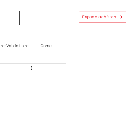
Espace adhérent
EMENTS
ACTUS
CONTACT
re-Val de Loire
Corse
Occitanie
Outre-Mer
ignerons
Producteurs