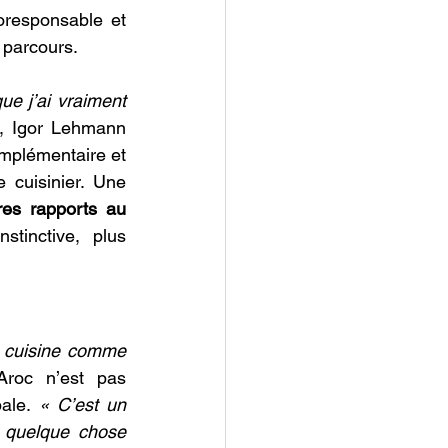
responsable et 
 parcours. 
e j’ai vraiment 
la, Igor Lehmann 
plémentaire et 
 cuisinier. Une 
tres rapports au 
tinctive, plus 
a cuisine comme
Aroc n’est pas 
ale. 
« C’est un 
ir quelque chose 