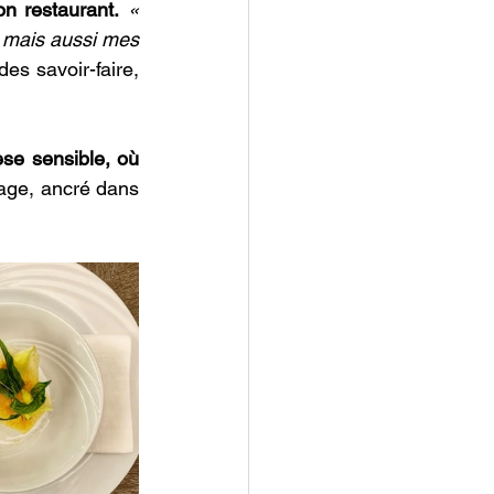
on restaurant.
« 
 mais aussi mes 
es savoir-faire, 
se sensible, où 
age, ancré dans 