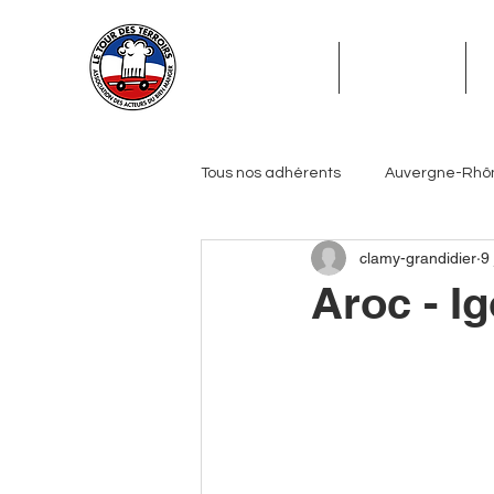
ADHÉSION
ADHÉRENTS
Tous nos adhérents
Auvergne-Rhô
clamy-grandidier
9 
Grand Est
Hauts-de-France
Aroc - 
Pays de la Loire
Provence-Alp
Journalistes
Biérologues