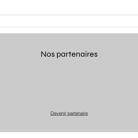
Chez
Le Terroir by chef
Guillaume Tissier
Nos partenaires
Devenir partenaire