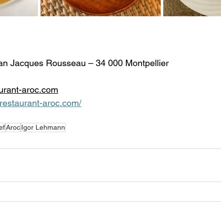
an Jacques Rousseau – 34 000 Montpellier  
urant-aroc.com
/restaurant-aroc.com/
ef
Aroc
Igor Lehmann