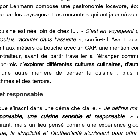
 Igor Lehmann compose une gastronomie locavore, éco
e par les paysages et les rencontres qui ont jalonné son
uisine est née loin de chez lui. 
« C’est en voyageant qu
ulais raconter dans l’assiette »,
 confie-t-il. Avant ce
ent aux métiers de bouche avec un CAP, une mention com
traiteur, avant de partir travailler à l’étranger comme
 permis d’
explorer différentes cultures culinaires, d’au
 une autre manière de penser la cuisine : plus ins
hmes et des terroirs. 
et responsable 
ique s’inscrit dans une démarche claire. 
« Je définis m
ponsable, une cuisine sensible et responsable
. »
 
urant, mais un lieu pensé comme une expérience glob
ue, la simplicité et l’authenticité s’unissent pour offr