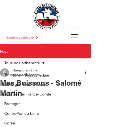
Espace adhérent
Post
Tous nos adhérents
clamy-grandidier
Tous nos adhérents
18 févr.
3 min de lecture
Mes Boissons - Salomé
Auvergne-Rhône-Alpes
Martin
Bourgogne-France-Comté
Bretagne
Centre-Val de Loire
Corse