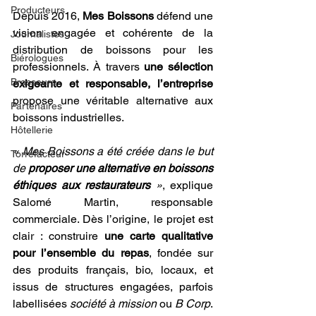
Producteurs
Depuis 2016, 
Mes Boissons
 défend une 
vision engagée et cohérente de la 
Journalistes
distribution de boissons pour les 
Biérologues
professionnels. À travers 
une sélection 
Brasseurs
exigeante et responsable, l’entreprise
propose une véritable alternative aux 
Partenaires
boissons industrielles.
Hôtellerie
« Mes Boissons a été créée dans le but 
Torrefacteur
de 
proposer une alternative en boissons 
éthiques aux restaurateurs
 »
, explique 
Salomé Martin, responsable 
commerciale. Dès l’origine, le projet est 
clair : construire
 une carte qualitative 
pour l’ensemble du repas
, fondée sur 
des produits français, bio, locaux, et 
issus de structures engagées, parfois 
labellisées 
société à mission
 ou 
B Corp
. 