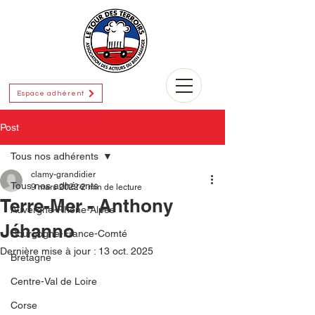
Espace adhérent
Post
Tous nos adhérents
clamy-grandidier
Tous nos adhérents
9 mars 2022
2 min de lecture
Terre-Mer - Anthony
Auvergne-Rhône-Alpes
Jéhanno
Bourgogne-France-Comté
Dernière mise à jour :
13 oct. 2025
Bretagne
Centre-Val de Loire
Corse