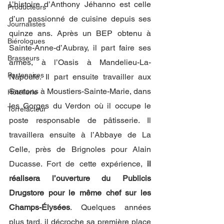
L’histoire d’Anthony Jéhanno est celle 
Producteurs
d’un passionné de cuisine depuis ses 
Journalistes
quinze ans. Après un BEP obtenu à 
Biérologues
Sainte-Anne-d’Aubray, il part faire ses 
Brasseurs
armes, à l’Oasis à Mandelieu-La-
Partenaires
Napoule. Il part ensuite travailler aux 
Santons à Moustiers-Sainte-Marie, dans 
Hôtellerie
les Gorges du Verdon où il occupe le 
Torrefacteur
poste responsable de pâtisserie. Il 
travaillera ensuite à l’Abbaye de La 
Celle, près de Brignoles pour Alain 
Ducasse. Fort de cette expérience, 
il 
réalisera l’ouverture du Publicis 
Drugstore pour le même chef sur les 
Champs-Élysées
. Quelques années 
plus tard, il décroche sa première place 