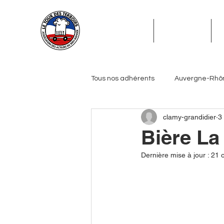
ADHÉSION
ADHÉRENTS
Tous nos adhérents
Auvergne-Rhô
clamy-grandidier
3
Grand Est
Hauts-de-France
Bière La
Dernière mise à jour :
21 o
Pays de la Loire
Provence-Alp
Journalistes
Biérologues