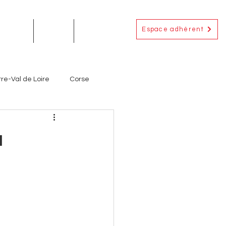
Espace adhérent
EMENTS
ACTUS
CONTACT
re-Val de Loire
Corse
Occitanie
Outre-Mer
u
ignerons
Producteurs