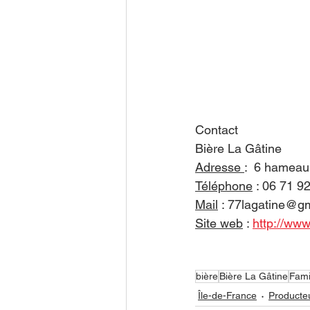
Contact
Bière La Gâtine
Adresse 
:  
6 hameau 
Téléphone
 : 06 71 9
Mail
 : 77lagatine@g
Site web
 : 
http://www.
bière
Bière La Gâtine
Fami
Île-de-France
Producte