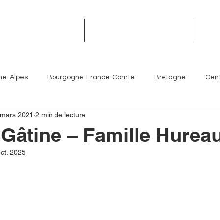
TROPHÉES DES TERROIRS
RENDEZ-VOUS DES TERROIRS
ÉVÉN
ne-Alpes
Bourgogne-France-Comté
Bretagne
Cent
 mars 2021
2 min de lecture
Île-de-France
Normandie
Nouvelle-Aquitaine
 Gâtine – Famille Hurea
ct. 2025
es- Côte d'Azur
Chefs
Artisans
Sommeliers
V
Brasseurs
Partenaires
Hôtellerie
Torrefacteur