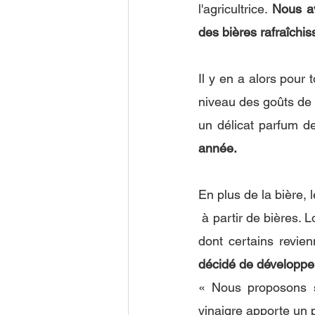
l'agricultrice. 
Nous av
des bières rafraîchis
Il y en a alors pour
niveau des goûts de 
un délicat parfum d
année. 
En plus de la bière, 
 à partir de bières. Lors des locations de pompes à Bières nous utilisons des fûts de 20 litres 
dont certains revie
décidé de développer 
« Nous proposons sur
vinaigre apporte un p