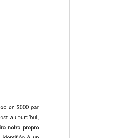
éée en 2000 par 
st aujourd’hui, 
re notre propre 
identifiée à un 