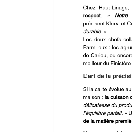
Chez Haut-Linage,
respect
. 
« 
Notre 
précisent Klervi et Co
durable. »
Les deux chefs col
Parmi eux : les agrum
de Cariou, ou encore
meilleur du Finistère
L’art de la préci
Si la carte évolue au
maison : 
la cuisson
délicatesse du produi
l’équilibre parfait. »
 U
de la matière premiè