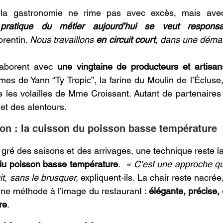
 la gastronomie ne rime pas avec excès, mais ave
pratique du métier aujourd’hui se veut responsa
rentin. 
Nous travaillons 
en circuit court
, dans une démarc
laborent avec 
une vingtaine de producteurs et artisa
es de Yann “Ty Tropic”, la farine du Moulin de l’Écluse,
 les volailles de Mme Croissant. Autant de partenaires q
 et des alentours. 
sion : la cuisson du poisson basse température 
 gré des saisons et des arrivages, une technique reste la
 du poisson basse température
. 
 « C’est une approche qui
t, sans le brusquer, 
expliquent-ils. La chair reste nacrée,
ne méthode à l’image du restaurant : 
élégante, précise,
re
. 