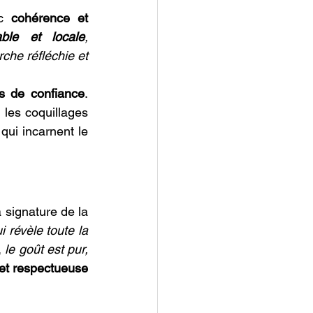
c 
cohérence et 
ble et locale
, 
he réfléchie et 
ns de confiance
. 
 les coquillages 
ui incarnent le 
 signature de la 
 révèle toute la 
 
le goût est pur, 
 et respectueuse 