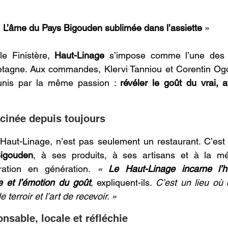
«
 L’âme du Pays Bigouden sublimée dans l’assiette
 » 
e Finistère, 
Haut-Linage
 s’impose comme l’une des t
tagne. Aux commandes, Klervi Tanniou et Corentin Ogor
nis par la même passion : 
révéler le goût du vrai, a
cinée depuis toujours 
 Haut-Linage, n’est pas seulement un restaurant. C’est
igouden
, à ses produits, à ses artisans et à la mém
ation en génération. 
« 
Le Haut-Linage incarne l’hér
e et l’émotion du goût
, 
expliquent-ils. 
C’est un lieu où 
 terroir et l’art de recevoir. »
nsable, locale et réfléchie 