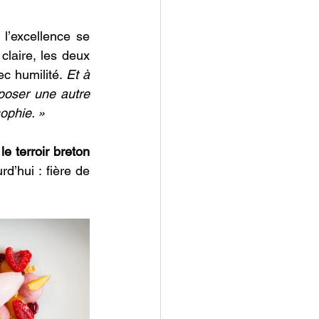
’excellence se 
laire, les deux 
c humilité. 
Et à 
poser une autre 
ophie. »
 
le terroir breton 
d’hui : fière de 