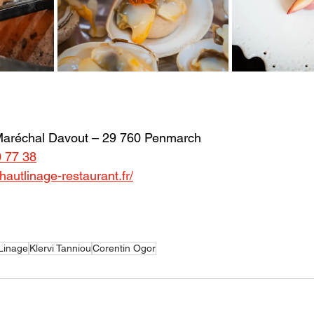
 Maréchal Davout – 29 760 Penmarch 
0 77 38
/hautlinage-restaurant.fr/
Linage
Klervi Tanniou
Corentin Ogor