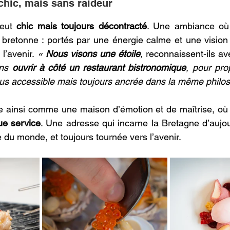
hic, mais sans raideur 
veut 
chic mais toujours décontracté
. Une ambiance où l
é bretonne : portés par une énergie calme et une vision c
l’avenir. 
« 
Nous visons une étoile
, 
reconnaissent-ils ave
ns 
ouvrir à côté un restaurant bistronomique
, pour pro
us accessible mais toujours ancrée dans la même philos
me ainsi comme une maison d’émotion et de maîtrise, où
ue service
. Une adresse qui incarne la Bretagne d’aujour
 du monde, et toujours tournée vers l’avenir. 