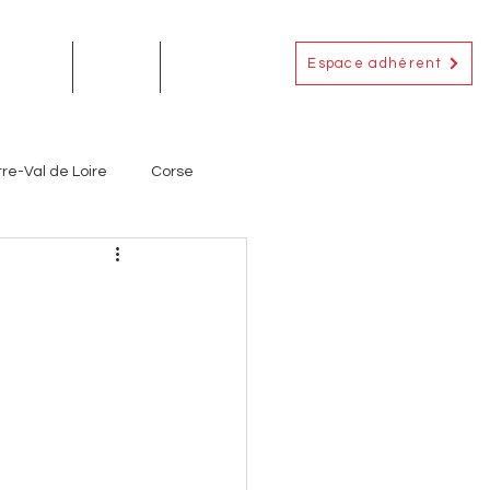
Espace adhérent
EMENTS
ACTUS
CONTACT
re-Val de Loire
Corse
Occitanie
Outre-Mer
ignerons
Producteurs