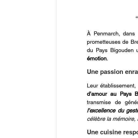
À Penmarch, dans l
prometteuses de Bre
du Pays Bigouden u
émotion
. 
Une passion enra
Leur établissement,
d’amour au Pays B
transmise de génér
l’excellence du gest
célèbre la mémoire, le
Une cuisine respo