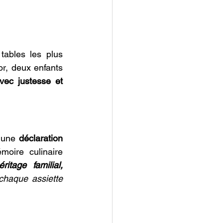
ables les plus 
, deux enfants 
vec justesse et 
 une 
déclaration 
oire culinaire 
itage familial, 
chaque assiette 