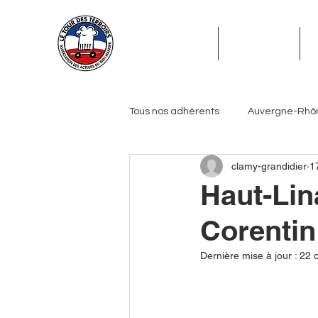
ADHÉSION
ADHÉRENTS
Tous nos adhérents
Auvergne-Rhô
clamy-grandidier
1
Grand Est
Hauts-de-France
Haut-Lin
Corenti
Pays de la Loire
Provence-Alp
Dernière mise à jour :
22 o
Journalistes
Biérologues