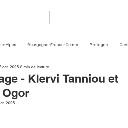
TROPHÉES DES TERROIRS
RENDEZ-VOUS DES TERROIRS
ÉVÉN
ne-Alpes
Bourgogne-France-Comté
Bretagne
Cent
7 oct. 2025
2 min de lecture
Île-de-France
Normandie
Nouvelle-Aquitaine
age - Klervi Tanniou et
n Ogor
es- Côte d'Azur
Chefs
Artisans
Sommeliers
V
ct. 2025
Brasseurs
Partenaires
Hôtellerie
Torrefacteur