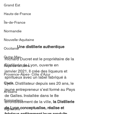
Grand Est
Hauts-de-France
Île-de-France
Normandie
Nouvelle-Aquitaine
Une distillerie authentique
Occitanie
Outre-Mer
Richard Ducret est le propriétaire de la 
Distillerie de Lyon, ouverte en 
Pays de la Loire
janvier 2021. Il crée des liqueurs et 
Provence-Alpes- Côte d'Azur
spiritueux avec un label fabriqué à 
Lyon. Distillateur depuis ses 20 ans, le 
Chefs
jeune entrepreneur s’est formé au Pays 
Artisans
de Galles. Installée dans le 8e 
Sommeliers
arrondissement de la ville, 
la Distillerie 
de Lyon conceptualise, réalise et 
Vignerons
fabrique entièrement leurs produits
.