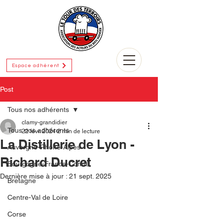
Espace adhérent
Post
Tous nos adhérents
clamy-grandidier
Tous nos adhérents
22 févr. 2024
2 min de lecture
La Distillerie de Lyon -
Auvergne-Rhône-Alpes
Richard Ducret
Bourgogne-France-Comté
Dernière mise à jour :
21 sept. 2025
Bretagne
Centre-Val de Loire
Corse