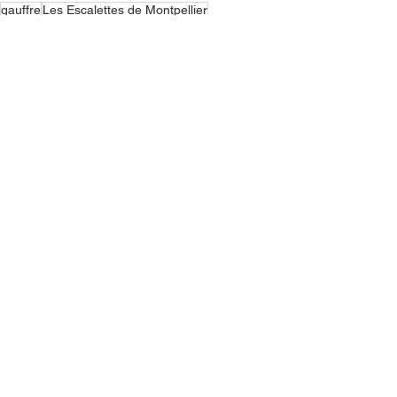
gauffre
Les Escalettes de Montpellier
Occitanie
Artisans
Voir tout
Posts récents