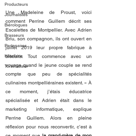
Producteurs
Une Madeleine de Proust, voici 
Journalistes
comment Perrine Guillem décrit ses 
Biérologues
Escalettes de Montpellier. Avec Adrien 
Brasseurs
Briu, son compagnon, ils ont ouvert en 
Partenaires
juillet 2019 leur propre fabrique à 
Hôtellerie
biscuits. Tout commence avec un 
voyage quand le jeune couple se rend 
Torrefacteur
compte que peu de spécialités 
culinaires montpelliéraines existent. « À 
ce moment, j’étais éducatrice 
spécialisée et Adrien était dans le 
marketing informatique, explique 
Perrine Guillem. Alors en pleine 
réflexion pour nous reconvertir, c’est à 
ce moment que
 la grand-mère de mon 