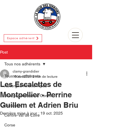
Espace adhérent
Post
Tous nos adhérents
clamy-grandidier
Tous nos adhérents
16 avr. 2021
2 min de lecture
Les Escalettes de
Auvergne-Rhône-Alpes
Montpellier - Perrine
Bourgogne-France-Comté
Guillem et Adrien Briu
Bretagne
Dernière mise à jour :
19 oct. 2025
Centre-Val de Loire
Corse