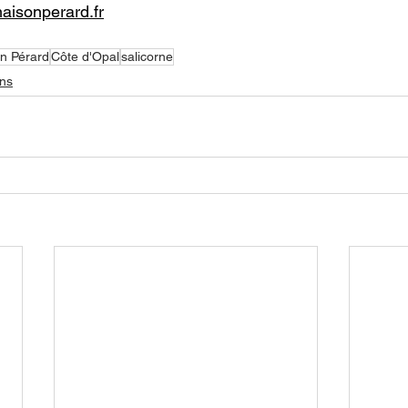
isonperard.fr
n Pérard
Côte d'Opal
salicorne
ans