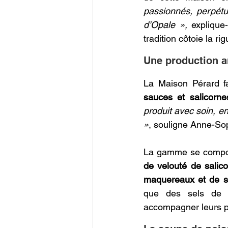
passionnés, perpétu
d’Opale »,
 explique
tradition côtoie la ri
Une production ar
La Maison Pérard f
sauces et salicorne
produit avec soin, en
»
, souligne Anne-Sop
La gamme se compo
de velouté de salic
maquereaux et de 
que des sels de G
accompagner leurs p