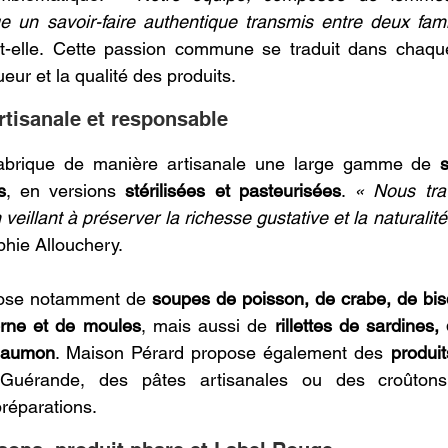
e un savoir-faire authentique transmis entre deux fami
-t-elle. Cette passion commune se traduit dans chaque
gueur et la qualité des produits. 
tisanale et responsable 
abrique de manière artisanale une large gamme de 
s
s
, en versions 
stérilisées et pasteurisées
. 
« Nous trav
 veillant à préserver la richesse gustative et la naturalité
hie Allouchery. 
se notamment de 
soupes de poisson, de crabe, de bis
orne et de moules
, mais aussi de 
rillettes de sardines,
saumon
. Maison Pérard propose également des 
produit
uérande, des pâtes artisanales ou des croûtons, 
réparations. 