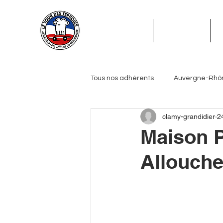
ADHÉSION
ADHÉRENTS
Tous nos adhérents
Auvergne-Rhô
clamy-grandidier
2
Grand Est
Hauts-de-France
Maison P
Allouch
Pays de la Loire
Provence-Alp
Journalistes
Biérologues