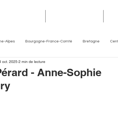
TROPHÉES DES TERROIRS
RENDEZ-VOUS DES TERROIRS
ÉVÉN
ne-Alpes
Bourgogne-France-Comté
Bretagne
Cent
4 oct. 2025
2 min de lecture
Île-de-France
Normandie
Nouvelle-Aquitaine
érard - Anne-Sophie
ery
es- Côte d'Azur
Chefs
Artisans
Sommeliers
V
Brasseurs
Partenaires
Hôtellerie
Torrefacteur