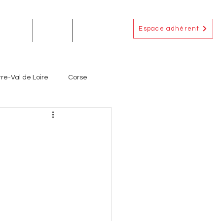
Espace adhérent
EMENTS
ACTUS
CONTACT
re-Val de Loire
Corse
Occitanie
Outre-Mer
ignerons
Producteurs