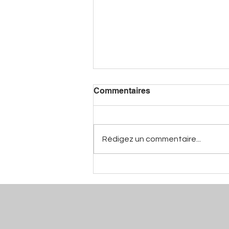
Commentaires
Rédigez un commentaire...
Au Temps d'Eugénie -
Mathieu Pivaudran