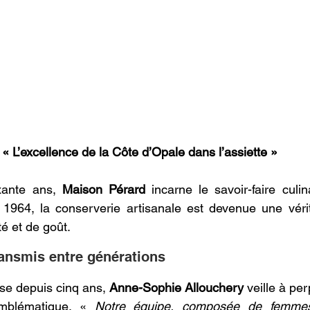
« L’excellence de la Côte d’Opale dans l’assiette »
xante ans, 
Maison Pérard
 incarne le savoir-faire culin
964, la conserverie artisanale est devenue une véritab
é et de goût. 
ransmis entre générations 
ise depuis cinq ans, 
Anne-Sophie Allouchery
 veille à per
mblématique. «
 Notre équipe, composée de femmes