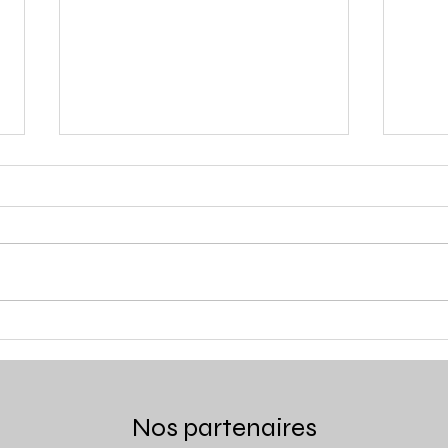
VAHÉ Évasion Gourmande
Mais
- Vanessa et Laurent
Bosc
Reboullet
Nos partenaires