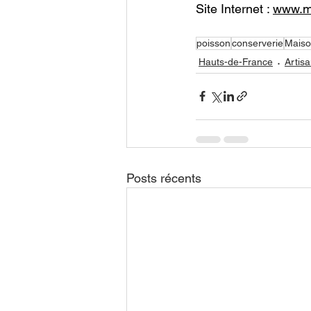
Site Internet : 
www.ma
poisson
conserverie
Maiso
Hauts-de-France
Artis
Posts récents