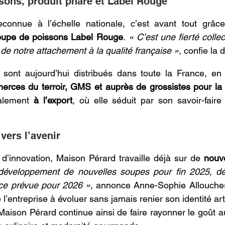
sons, produit phare et Label Rouge 
connue à l’échelle nationale, c’est avant tout grâce
oupe de poissons Label Rouge
.
 « C’est une fierté collec
 de notre attachement à la qualité française »
, confie la d
 sont aujourd’hui distribués dans toute la France, en
erces du terroir, GMS et auprès de grossistes pour la 
alement 
à l’export
, où elle séduit par son savoir-faire
vers l’avenir 
n d’innovation, Maison Pérard travaille déjà sur de 
nouve
éveloppement de nouvelles soupes pour fin 2025, déb
ce prévue pour 2026 »
, annonce Anne-Sophie Allouchery
e l’entreprise à évoluer sans jamais renier son identité art
aison Pérard continue ainsi de faire rayonner le goût au