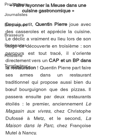
Producteurs
« Faire rayonner la Meuse dans une 
cuisine gastronomique »
Journalistes
Depuis petit, 
Quentin Pierre
 joue avec 
Biérologues
des casseroles et apprécie la cuisine. 
Brasseurs
Le déclic a vraiment eu lieu lors de son 
Partenaires
stage de découverte en troisième : son 
parcours est tout tracé, il s’oriente 
Hôtellerie
directement vers un 
CAP et un BP dans 
Torrefacteur
la restauration
 ! Quentin Pierre part faire 
ses armes dans un restaurant 
traditionnel qui propose aussi bien du 
bœuf bourguignon que des pizzas. Il 
passera ensuite par deux restaurants 
étoilés : le premier, anciennement 
Le 
Magasin aux vivres
, chez Christophe 
Dufossé à Metz, et le second, 
La 
Maison dans le Parc
, chez Françoise 
Mutel à Nancy.