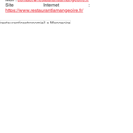
Site Internet : 
https://www.restaurantlamangeoire.fr/
restaurant
gastronomie
La Mangeoire
Quentin Pierre
Grand Est
Chefs
Voir tout
Posts récents