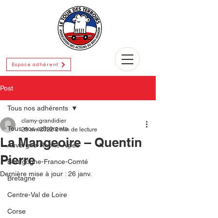
Espace adhérent
Post
Tous nos adhérents
clamy-grandidier
Tous nos adhérents
28 avr. 2022
2 min de lecture
La Mangeoire – Quentin
Auvergne-Rhône-Alpes
Pierre
Bourgogne-France-Comté
Dernière mise à jour :
26 janv.
Bretagne
Centre-Val de Loire
Corse