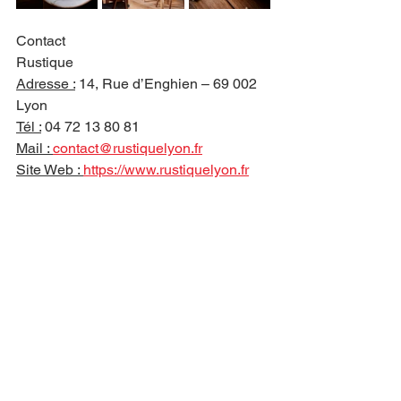
Contact
Rustique
Adresse :
 14, Rue d’Enghien – 69 002 
Lyon
Tél :
 04 72 13 80 81
Mail : 
contact@rustiquelyon.fr
Site Web : 
https://www.rustiquelyon.fr
© Nicolas Villion/Alleycat
restaurant
Rustique
Maxime Laurenson
Hélène Laurenson
Auvergne-Rhône-Alpes
Chefs