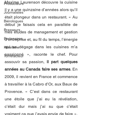
Maxime Laurenson découvre la cuisine 
Producteurs
il y a une quinzaine d’années alors qu’il 
Journalistes
était plongeur dans un restaurant. « Au 
Biérologues
début je faisais cela en parallèle de 
Brasseurs
mes études de management et gestion 
Partenaires
d’entreprise et, au fil du temps, l’énergie 
qui se dégage dans les cuisines m’a 
Hôtellerie
passionné », raconte le chef. Pour 
Torrefacteur
assouvir sa passion, 
il part quelques 
années au Canada faire ses armes
. En 
2009, il revient en France et commence 
à travailler à la Cabro d’Or, aux Baux de 
Provence. « C’est dans ce restaurant 
une étoile que j’ai eu la révélation, 
c’était dur mais j’ai su que c’était 
vraiment ça que j’avais envie de faire », 