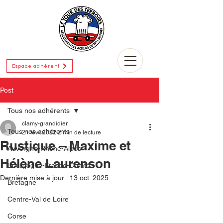
Espace adhérent
Post
Tous nos adhérents
clamy-grandidier
Tous nos adhérents
21 févr. 2022
2 min de lecture
Rustique – Maxime et
Auvergne-Rhône-Alpes
Hélène Laurenson
Bourgogne-France-Comté
Dernière mise à jour :
13 oct. 2025
Bretagne
Centre-Val de Loire
Corse