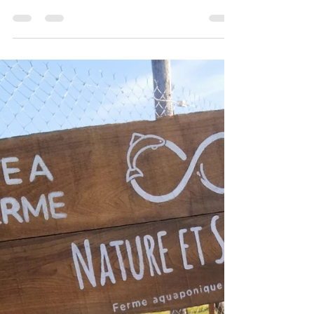
25 sept. 2024
2 min de lecture
Parcelle 26 - Laurence et
Michael Zeitoun
« Trois huiles d’olive vierge extra premium »
Parcelle 26 est avant tout une histoire de famille.
Il s’agit du rêve d’un père transmis à...