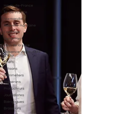
Hauts-de-France
Île-de-France
Normandie
Nouvelle-Aquitaine
Occitanie
Outre-Mer
Pays de la Loire
Provence-Alpes- Côte
d'Azur
Chefs
Artisans
Sommeliers
Vignerons
Producteurs
Journalistes
Biérologues
Brasseurs