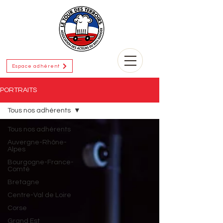
Espace adhérent
PORTRAITS
Tous nos adhérents
Tous nos adhérents
Auvergne-Rhône-
Alpes
Bourgogne-France-
Comté
Bretagne
Centre-Val de Loire
Corse
Grand Est